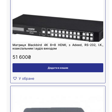
Матриця Blackbird 4K 8×8 HDMI, з Adeed, RS-232, І.К.,
коаксіальним і аудіо виходом
51 600
₴
Додати в кошик
У обране