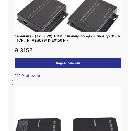
передавач (TX + RX) HDMI сигналу по одній парі до 150M
(TCP / IP) Авіабазу K-EX150IPIR
9 315
₴
Додати в кошик
У обране