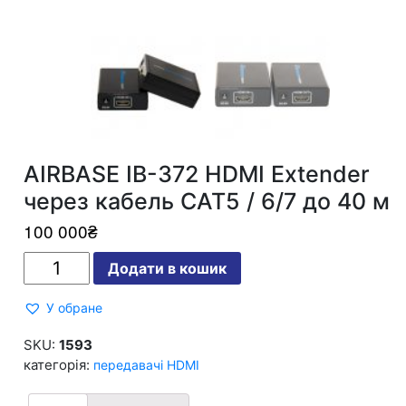
AIRBASE IB-372 HDMI Extender
через кабель CAT5 / 6/7 до 40 м
100 000
₴
AIRBASE
Додати в кошик
IB-
372
HDMI
У обране
Extender
через
кабель
SKU:
1593
CAT5
категорія:
передавачі HDMI
/
6/7
до