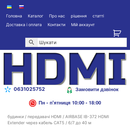
Головна
Каталог
Про нас
рішення
статті
Доставка і оплата
Контакти
Мій аккаунт
Замовити дзвінок
0631025752
Пн - п'ятниця 10:00 - 18:00
будинки
/
передавачі HDMI
/ AIRBASE IB-372 HDMI
Extender через кабель CAT5 / 6/7 до 40 м