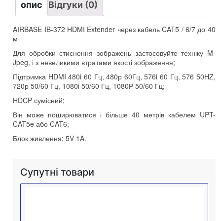
40
опис
Відгуки (0)
м
кількість
AIRBASE IB-372 HDMI Extender через кабель CAT5 / 6/7 до 40
м
Для обробки стиснення зображень застосовуйте техніку M-
Jpeg, і з невеликими втратами якості зображення;
Підтримка HDMI 480i 60 Гц, 480р 60Гц, 576i 60 Гц, 576 50HZ,
720р 50/60 Гц, 1080i 50/60 Гц, 1080Р 50/60 Гц;
HDCP сумісний;
Він може поширюватися і більше 40 метрів кабелем UPT-
CAT5e або CAT6;
Блок живлення: 5V 1A.
Супутні товари