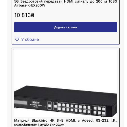
5G Бездротовий передавач HDMI сигналу до 200 м 1080
Airbase К-EX200W
10 813
₴
Додати в кошик
У обране
Матриця Blackbird 4K 8×8 HDMI, з Adeed, RS-232, І.К.,
коаксіальним і аудіо виходом