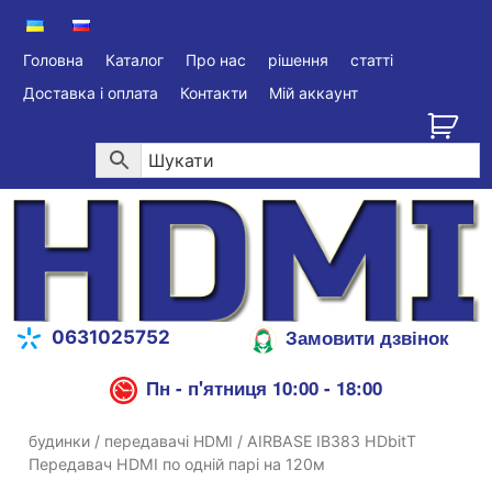
Головна
Каталог
Про нас
рішення
статті
Доставка і оплата
Контакти
Мій аккаунт
Замовити дзвінок
0631025752
Пн - п'ятниця 10:00 - 18:00
будинки
/
передавачі HDMI
/ AIRBASE IB383 HDbitT
Передавач HDMI по одній парі на 120м