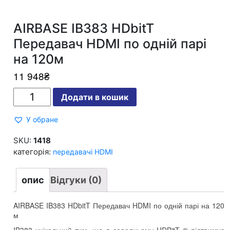
AIRBASE IB383 HDbitT
Передавач HDMI по одній парі
на 120м
11 948
₴
AIRBASE
Додати в кошик
IB383
HDbitT
Передавач
У обране
HDMI
по
одній
SKU:
1418
парі
категорія:
передавачі HDMI
на
120м
кількість
опис
Відгуки (0)
AIRBASE IB383 HDbitT Передавач HDMI по одній парі на 120
м
IB383 унікальний тим, що в середньому HDBitT ® підтримує