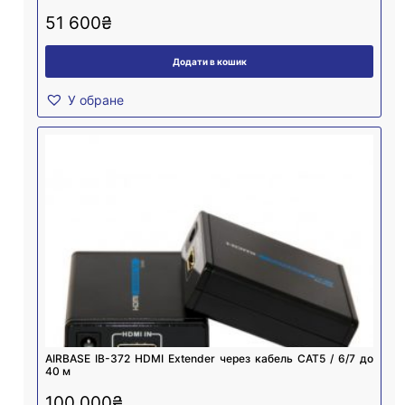
51 600
₴
Додати в кошик
У обране
AIRBASE IB-372 HDMI Extender через кабель CAT5 / 6/7 до
40 м
100 000
₴