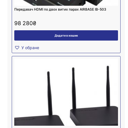
Передавач HDMI по двох витих парах AIRBASE IB-503
98 280
₴
Додати в кошик
У обране