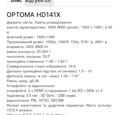
опис
Відгуки (0)
OPTOMA HD141X
Джерело світла: Лампа розжарювання
короткі характеристики: 3000 ANSI просвіт / 1920 х 1080 / 2.45
кг
фізичний дозвіл : 1920×1080
Підтримуваний дозвіл: 1080р, 1080Я, 720р, 576i / p, 480i / p
яскравість: 3000 ANSI lm
рівень контрасту: 23 000:1
технологія, матриця: DLP
проекційне ставлення: 1.48 – 1.62:1
Співвідношення сторін зображення: 16:9
Діапазон проекційної відстані, м (хв-макс) 1.5 – 10
Діагональ екрану, м (хв – макс) 1.06 – 7.67
Рівень шуму, дБ 26
Інтерфейси та відеосигнали :
інтерфейси: 2 х HDMI (з підтримкою 1.4a 3D) + MHL v1.2
Аудіовихід: 3.5 мм ; 3D-Sync ; USB сервіс
відеосигнали: PAL, NTSC, SECAM
Функції користувача та додаткові параметри Якість кольору:
1073.4 мільйон
Об'єктив: F/2,5~2,67; f=21,9~24 мм