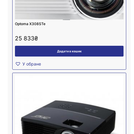
Optoma X308STe
25 833
₴
Додати в кошик
У обране