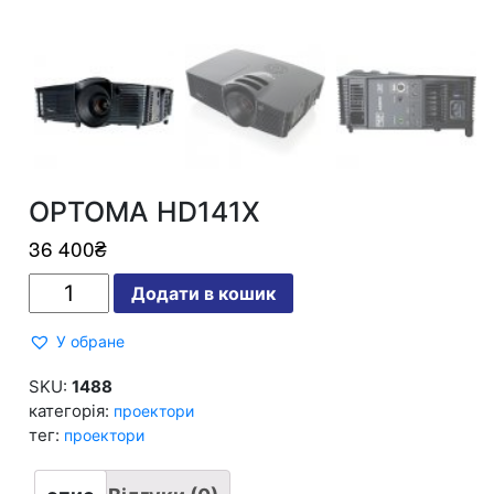
OPTOMA HD141X
36 400
₴
OPTOMA
Додати в кошик
HD141X
кількість
У обране
SKU:
1488
категорія:
проектори
тег:
проектори