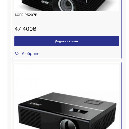
ACER P5207B
47 400
₴
Додати в кошик
У обране