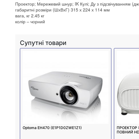
Проектор; Мережевий шнур; IK Кулі; Ду з підсвічуванням (дж
габаритні розміри (ШхВхГ) 315 х 224 х 114 мм
вага, кг 2.45 кг
колір – чорний
Супутні товари
Optoma EH470 (E1P1D0ZWE1Z1)
ПРОЕКТОР 
ПОВНИЙ HD,