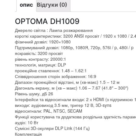
опис
Відгуки (0)
OPTOMA DH1009
Джерело світла : Лампа розжарювання
короткі характеристики: 3200 ANSI просвіт / 1920 х 1080 / 2.4
фізичний дозвіл: 1920×1080
Підтримуваний дозвіл: 1080р, 1080Я, 720р, 576i / p, 480i / p
яскравість: 3200 просвіт
рівень контрасту: 20000:1
технологія, матриця: DLP
проекційне ставлення: 1.48 – 1.62:1
Співвідношення сторін зображення: 16:9
Діапазон проекційної відстані, м (хв-макс) 1.5 – 12 м
Діагональ екрану, м (хв – макс) 1.06 – 7.67 (41.8″ – 300″)
Рівень шуму, дБ 26
Інтерфейси та відеосигнали входи: 2 х HDMI (з підтримкою 
виходи: аудіовиход 3.5 мм, тригер 12 В, 3D-syns
відеосигнали: PAL, NTSC, SECAM
Функції користувача та додаткова роздільна здатність пар
аудіо: 10 Вт
Сумісні 3D-окуляри DLP Link (144 Гц)
Комплектація