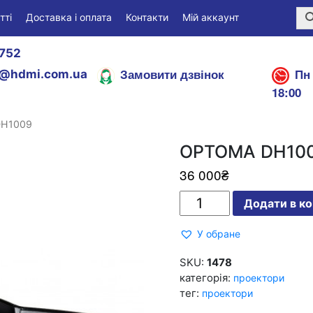
тті
Доставка і оплата
Контакти
Мій аккаунт
752
Замовити дзвінок
Пн 
@hdmi.com.ua
18:00
DH1009
OPTOMA DH10
36 000
₴
OPTOMA
Додати в к
DH1009
кількість
У обране
SKU:
1478
категорія:
проектори
тег:
проектори