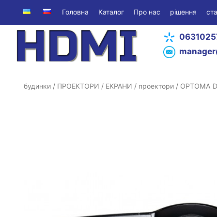
Головна
Каталог
Про нас
рішення
ста
0631025
manager
будинки
/
ПРОЕКТОРИ / ЕКРАНИ
/
проектори
/ OPTOMA 