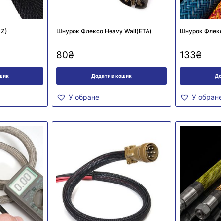
6Z)
Шнурок Флексо Heavy Wall(ЕТА)
Шнурок Флек
80
₴
133
₴
ошик
Додати в кошик
До
У обране
У обран