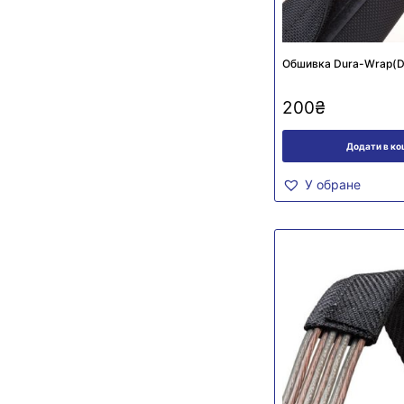
Обшивка Dura-Wrap(
200
₴
Додати в к
У обране