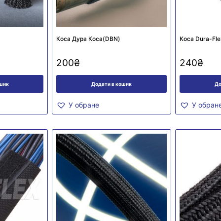
Коса Дура Коса(DBN)
Коса Dura-Fle
200
₴
240
₴
ошик
Додати в кошик
До
У обране
У обран