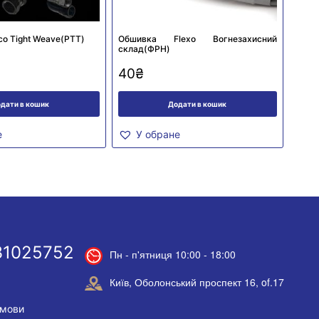
о Tight Weave(PTT)
Обшивка Flexo Вогнезахисний
склад(ФРН)
40
₴
дати в кошик
Додати в кошик
е
У обране
31025752
Пн - п'ятниця 10:00 - 18:00
Київ, Оболонський проспект 16, of.17
умови