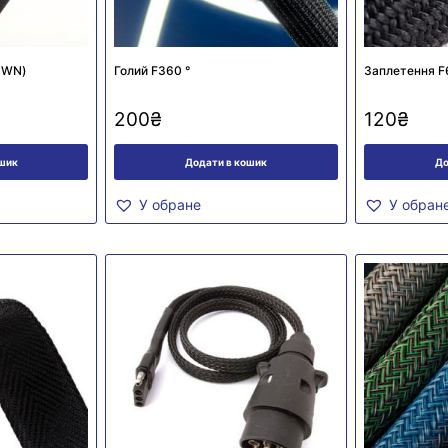
DWN)
Голий F360 °
Заплетення F
200
₴
120
₴
ошик
Додати в кошик
До
У обране
У обран