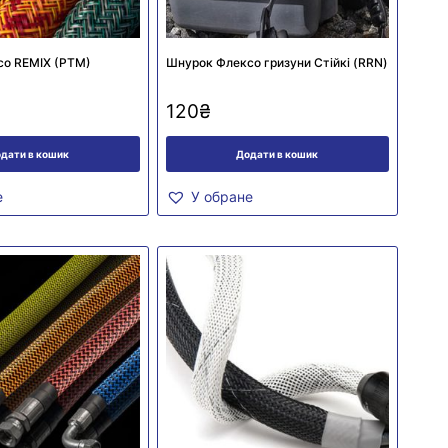
со REMIX (PTM)
Шнурок Флексо гризуни Стійкі (RRN)
120
₴
дати в кошик
Додати в кошик
е
У обране