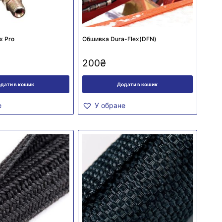
x Pro
Обшивка Dura-Flex(DFN)
200
₴
дати в кошик
Додати в кошик
е
У обране