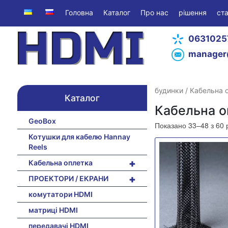
Головна
Каталог
Про нас
рішення
ста
0631025
manager
будинки
/
Кабельна 
Каталог
Кабельна о
GeoBox
Показано 33–48 з 60 
Котушки для кабелю Hannay
Reels
+
Кабельна оплетка
+
ПРОЕКТОРИ / ЕКРАНИ
комутатори HDMI
матриці HDMI
передавачі HDMI