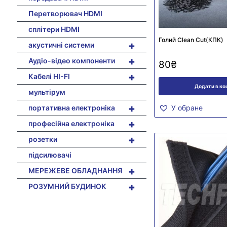
Перетворювач HDMI
сплітери HDMI
Голий Clean Cut(КПК)
+
акустичні системи
+
Аудіо-відео компоненти
80
₴
+
Кабелі HI-FI
Додати в к
мультірум
+
портативна електроніка
У обране
+
професійна електроніка
+
розетки
підсилювачі
+
МЕРЕЖЕВЕ ОБЛАДНАННЯ
+
РОЗУМНИЙ БУДИНОК