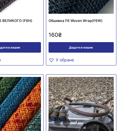
6 ВЕЛИКОГО (F6H)
Обшивка F6 Woven Wrap(F6W)
160
₴
дати в кошик
Додати в кошик
е
У обране