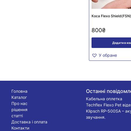
Коса Flexo Shield(FSN
800
₴
Додати в к
У обране
Останні повідомл
Головна
Каталог
Кабельна оплетка
Про нас
Techflex Flexo Pet від
рішення
Klipsch RP-500SA – ак
статті
звучання.
Доставка і оплата
Контакти