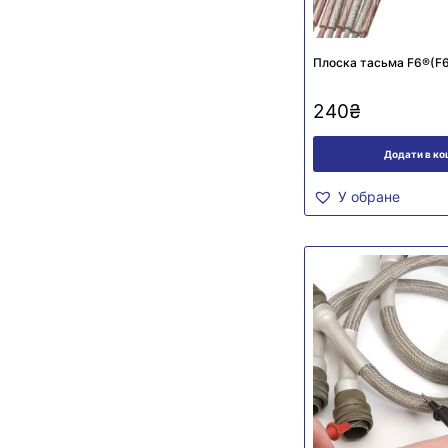
Плоска тасьма F6®(F
240
₴
Додати в к
У обране