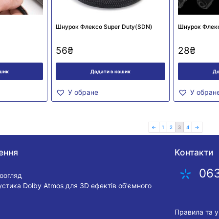
)
Шнурок Флексо Super Duty(SDN)
Шнурок Флекс
56
₴
28
₴
ошик
Додати в кошик
До
У обране
У обран
←
1
2
3
4
→
ення
Контакти
06
еоогляд
устика Dolby Atmos для 3D ефектів об'ємного
Правила та 