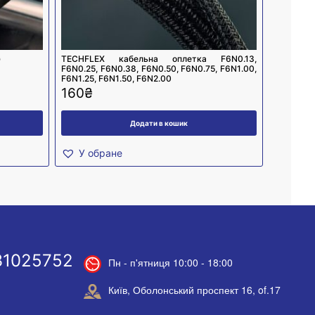
)
TECHFLEX кабельна оплетка F6N0.13,
F6N0.25, F6N0.38, F6N0.50, F6N0.75, F6N1.00,
F6N1.25, F6N1.50, F6N2.00
160
₴
Додати в кошик
У обране
31025752
Пн - п'ятниця 10:00 - 18:00
Київ, Оболонський проспект 16, of.17