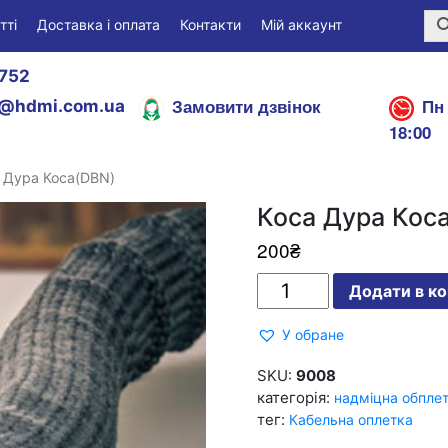
тті
Доставка і оплата
Контакти
Мій аккаунт
752
Замовити дзвінок
Пн 
@hdmi.com.ua
18:00
 Дура Коса(DBN)
Коса Дура Кос
200
₴
Коса
Додати в к
Дура
Коса(DBN)
кількість
У обране
SKU:
9008
категорія:
надміцна обпле
тег:
Кабельна оплетка