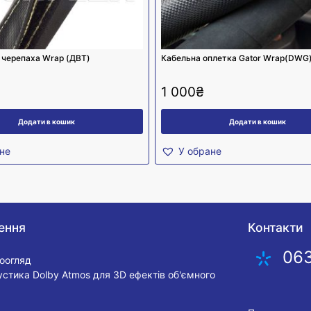
 черепаха Wrap (ДВТ)
Кабельна оплетка Gator Wrap(DWG
1 000
₴
Додати в кошик
Додати в кошик
не
У обране
ення
Контакти
06
еоогляд
устика Dolby Atmos для 3D ефектів об'ємного