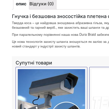
опис
Відгуки (0)
Гнучка і безшовна зносостійка плетена
Тверда коса – це найдовша зношувана абразивна гільза, яку
безшовний та гарний виріб., яке захистить ваші шланги та д
При паралельному порівнянні наша нова Dura Braid забезпеч
Ця нова технологія захисту шланга зношується як залізо за 
новий стандарт у індустрії захисту шлангів.
Супутні товари