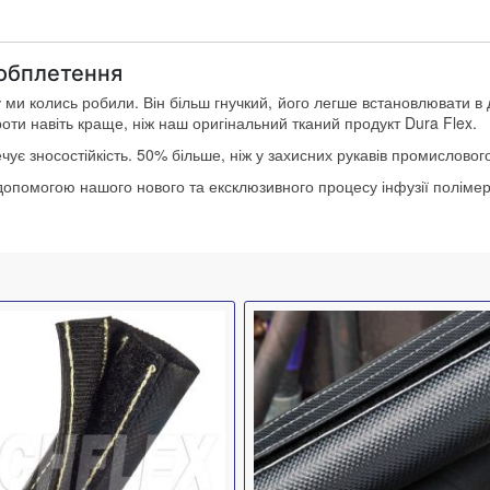
 обплетення
 ми колись робили. Він більш гнучкий, його легше встановлювати в 
роти навіть краще, ніж наш оригінальний тканий продукт Dura Flex.
ує зносостійкість. 50% більше, ніж у захисних рукавів промисловог
допомогою нашого нового та ексклюзивного процесу інфузії полімерн