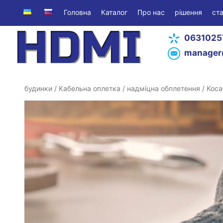
Головна
Каталог
Про нас
рішення
ста
0631025
manager
будинки
/
Кабельна оплетка
/
надміцна обплетення
/ Коса