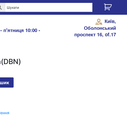
Київ,
Оболонський
- п'ятниця 10:00 -
проспект 16, of.17
а(DBN)
ошик
тення