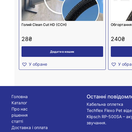
Голий Clean Cut HD (CCH)
Обгортання
28
₴
240
₴
Додати в кошик
У обране
У обра
Останні повідомл
Головна
Каталог
Кабельна оплетка
Про нас
Techflex Flexo Pet від
рішення
Klipsch RP-500SA – ак
статті
звучання.
Доставка і оплата