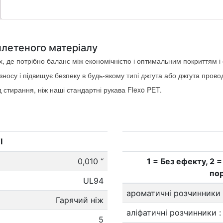
плетеного матеріалу
, де потрібно баланс між економічністю і оптимальним покриттям і с
зносу і підвищує безпеку в будь-якому типі джгута або джгута провод
д стирання, ніж наші стандартні рукава Flexo PET.
І
0,010 “
1 = Без ефекту, 2
по
UL94
ароматичні розчинники
Гарячий ніж
аліфатичні розчинники
:
5