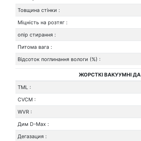
Товщина стінки
:
Міцність на розтяг
:
опір стирання
:
Питома вага
:
Відсоток поглинання вологи (%)
:
ЖОРСТКІ ВАКУУМНІ ДА
TML
:
CVCM
:
WVR
:
Дим D-Max
:
Дегазация
: