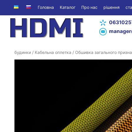
Головна
Каталог
Про нас
рішення
ста
0631025
manager
будинки
/
Кабельна оплетка
/
Обшивка загального призн