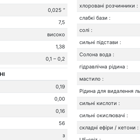
хлоровані розчинники
:
0,025 “
слабкі бази
:
7,5
солі
:
високо
сильні підстави
:
1,38
Солона вода
:
0,1 – 0,2
гідравлічна рідина
:
НІ
мастило
:
0,19
Рідина для видалення л
0,00
сильні кислоти
:
0,16
сильні окислювачі
:
56
складні ефіри / кетони
:
з
UF-світ
: