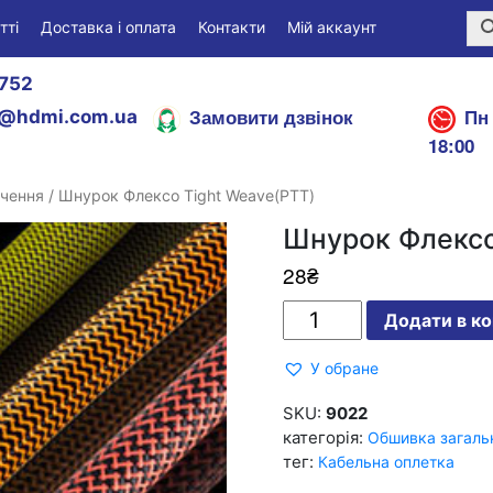
тті
Доставка і оплата
Контакти
Мій аккаунт
752
Замовити дзвінок
Пн 
@hdmi.com.ua
18:00
ачення
/ Шнурок Флексо Tight Weave(PTT)
Шнурок Флексо
28
₴
Шнурок
Додати в к
Флексо
Tight
Weave(PTT)
У обране
кількість
SKU:
9022
категорія:
Обшивка загаль
тег:
Кабельна оплетка