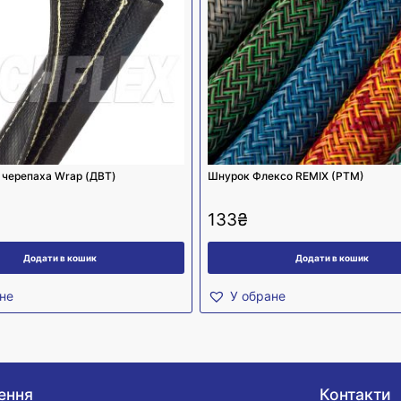
 черепаха Wrap (ДВТ)
Шнурок Флексо REMIX (PTM)
133
₴
Додати в кошик
Додати в кошик
не
У обране
ення
Контакти