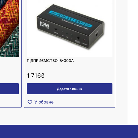
ПІДПРИЄМСТВО ІБ-303А
1 716
₴
Додати в кошик
У обране