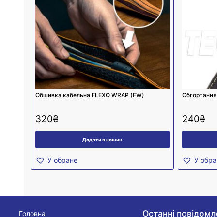
Обшивка кабельна FLEXO WRAP (FW)
Обгортання
320
₴
240
₴
Додати в кошик
У обране
У обра
Останні повідомл
Головна