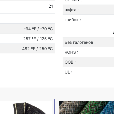
21
нафта
:
И
грибок
:
-94 ºF / -70 ºC
257 ºF / 125 ºC
Без галогенов
:
482 ºF / 250 ºC
ROHS
:
ООВ
:
UL
: