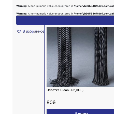
Warning
: A non-numeric value encountered in
/home/yb565346/hdmi.com.ua/
Warning
: A non-numeric value encountered in
/home/yb565346/hdmi.com.ua/
В избранное
Оплетка Clean Cut(CCP)
80
₴
В корзину