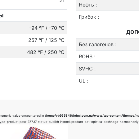
21
Нефть
:
РЫ
Грибок
:
-94 ºF / -70 ºC
ДОП
257 ºF / 125 ºC
Без галогенов
:
482 ºF / 250 ºC
ROHS
:
SVHC
:
UL
:
-numeric value encountered in
/home/yb565346/hdmi.com.ua/www/wp-content/themes/hdm
type-product post-37737 status-publish instock product_cat-opletka-obshhego-naznacheniy