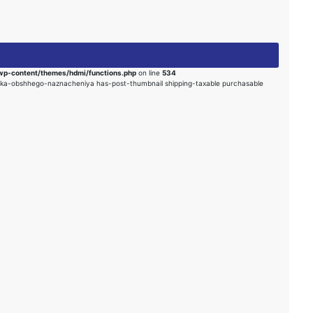
-content/themes/hdmi/functions.php
on line
534
etka-obshhego-naznacheniya has-post-thumbnail shipping-taxable purchasable