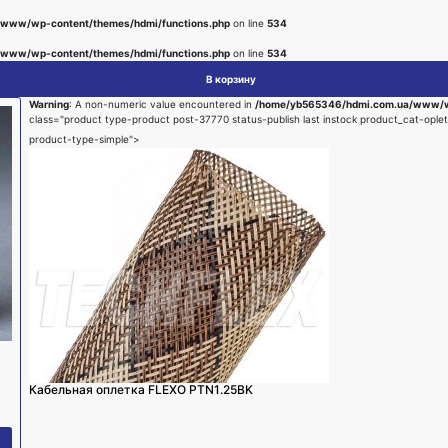
www/wp-content/themes/hdmi/functions.php
on line
534
www/wp-content/themes/hdmi/functions.php
on line
534
В корзину
Warning
: A non-numeric value encountered in
/home/yb565346/hdmi.com.ua/www/wp
class="product type-product post-37770 status-publish last instock product_cat-opl
product-type-simple">
Кабельная оплетка FLEXO PTN1.25BK