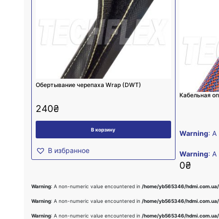
Обертывание черепаха Wrap (DWT)
Кабельная о
240
₴
В корзину
Warning
: A
В избранное
Warning
: A
0
₴
Warning
: A non-numeric value encountered in
/home/yb565346/hdmi.com.ua/
Warning
: A non-numeric value encountered in
/home/yb565346/hdmi.com.ua/
Warning
: A non-numeric value encountered in
/home/yb565346/hdmi.com.ua/