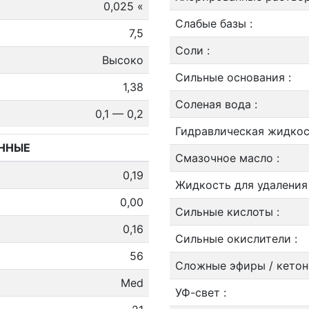
0,025 «
Слабые базы
:
7,5
Соли
:
Высоко
Сильные основания
:
1,38
Соленая вода
:
0,1 — 0,2
Гидравлическая жидко
ННЫЕ
Смазочное масло
:
0,19
Жидкость для удаления
0,00
Сильные кислоты
:
0,16
Сильные окислители
:
56
Сложные эфиры / кето
Med
УФ-свет
: