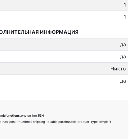
1
1
ОЛНИТЕЛЬНАЯ ИНФОРМАЦИЯ
да
да
Никто
да
i/functions.php
on line
534
a has-post-thumbnail shipping-taxable purchasable product-type-simple">