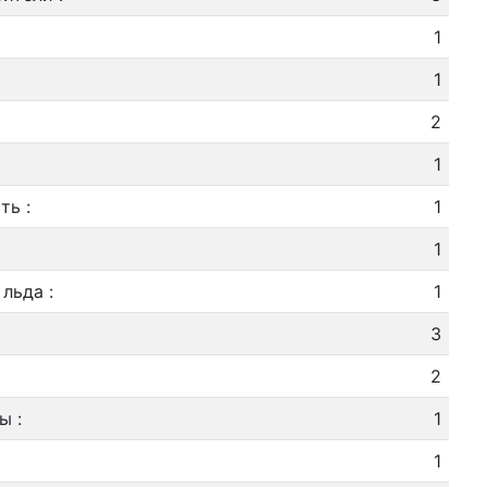
1
1
2
1
сть
:
1
1
 льда
:
1
3
2
ны
:
1
1