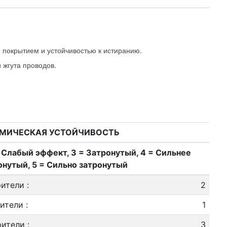
 покрытием и устойчивостью к истиранию.
 жгута проводов.
МИЧЕСКАЯ УСТОЙЧИВОСТЬ
= Слабый эффект, 3 = Затронутый, 4 = Сильнее
онутый, 5 = Сильно затронутый
рители
:
2
ители
:
1
рители
:
3