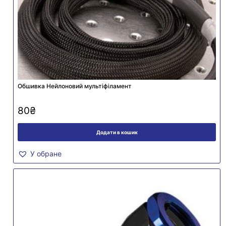
Обшивка Нейлоновий мультіфіламент
80
₴
Додати в кошик
У обране