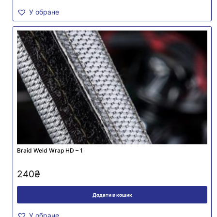
У обране
Braid Weld Wrap HD – 1
240
₴
Додати в кошик
У обране