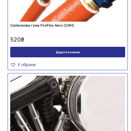
Силіконова гума FireFlex Aero (СИН)
520
₴
Додати в кошик
У обране