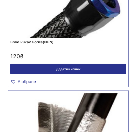
Braid Rukav Gorilla(NHN)
120
₴
Додати в кошик
У обране