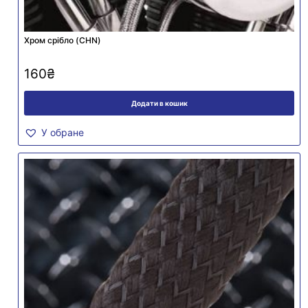
Хром срібло (CHN)
160
₴
Додати в кошик
У обране