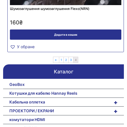
Шумозаглушення шумозаглушення Flexo(NRN)
160
₴
Додати в кошик
У обране
←
1
2
3
4
Каталог
GeoBox
Котушки для кабелю Hannay Reels
+
Кабельна оплетка
+
ПРОЕКТОРИ / ЕКРАНИ
комутатори HDMI