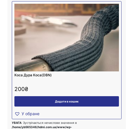
Коса Дура Коса(DBN)
200
₴
Додати в кошик
У обране
УВАГА
: Зустрічається нечислове значення в
/home/yb565346/hdmi.com.ua/www/wp-