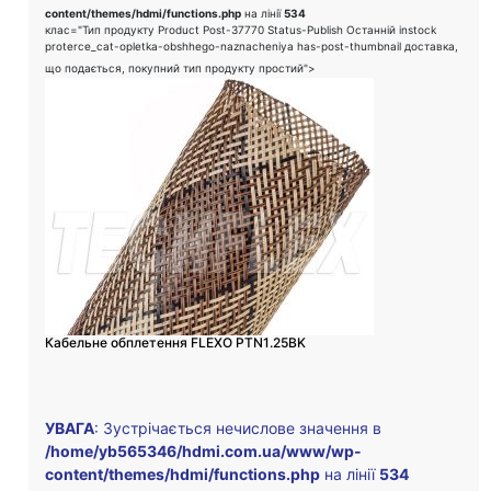
content/themes/hdmi/functions.php
на лінії
534
клас="Тип продукту Product Post-37770 Status-Publish Останній instock
proterce_cat-opletka-obshhego-naznacheniya has-post-thumbnail доставка,
що подається, покупний тип продукту простий">
Кабельне обплетення FLEXO PTN1.25BK
УВАГА
: Зустрічається нечислове значення в
/home/yb565346/hdmi.com.ua/www/wp-
content/themes/hdmi/functions.php
на лінії
534