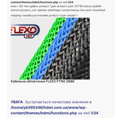
content/themes/hdmi/functions.php
на лінії
534
клас="pif-has-gallery product type-product post-37736 status-publish
instock product_cat-opletka-obshhego-naznacheniya has-post-thumbnail
shipping-taxable purchasable product-type-simple">
Кабельне обплетення FLEXO PTN0.38BK
УВАГА
: Зустрічається нечислове значення в
/home/yb565346/hdmi.com.ua/www/wp-
content/themes/hdmi/functions.php
на лінії
534