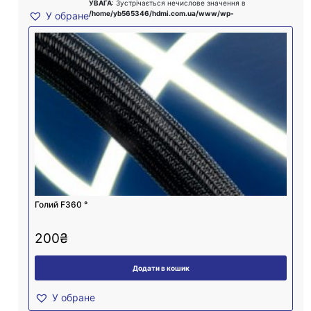
УВАГА
: Зустрічається нечислове значення в
/home/yb565346/hdmi.com.ua/www/wp-
У обране
Голий F360 °
200
₴
Додати в кошик
У обране