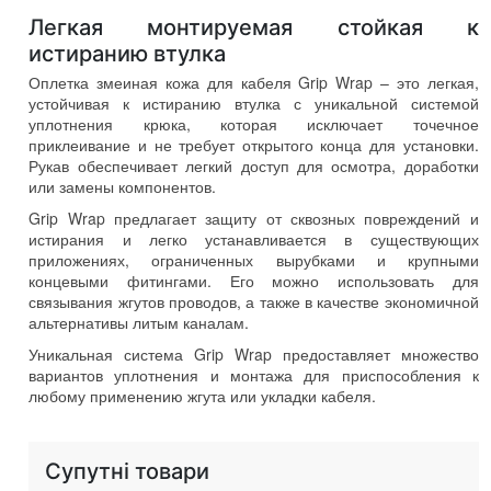
Легкая монтируемая стойкая к
истиранию втулка
Оплетка змеиная кожа для кабеля Grip Wrap
–
это легкая
,
устойчивая к истиранию втулка с уникальной системой
уплотнения крюка
,
которая исключает точечное
приклеивание и не требует открытого конца для установки
.
Рукав обеспечивает легкий доступ для осмотра
,
доработки
или замены компонентов
.
Grip Wrap предлагает защиту от сквозных повреждений и
истирания и легко устанавливается в существующих
приложениях
,
ограниченных вырубками и крупными
концевыми фитингами
.
Его можно использовать для
связывания жгутов проводов
,
а также в качестве экономичной
альтернативы литым каналам
.
Уникальная система Grip Wrap предоставляет множество
вариантов уплотнения и монтажа для приспособления к
любому применению жгута или укладки кабеля
.
Супутні товари