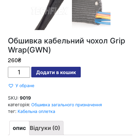
Обшивка кабельний чохол Grip
Wrap(GWN)
260
₴
Обшивка
Додати в кошик
кабельний
чохол
Grip
У обране
Wrap(GWN)
кількість
SKU:
9019
категорія:
Обшивка загального призначення
тег:
Кабельна оплетка
опис
Відгуки (0)