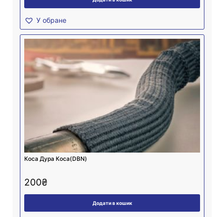
У обране
Коса Дура Коса(DBN)
200
₴
Додати в кошик