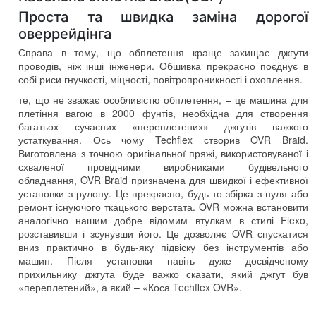
Проста та швидка заміна дорогої
оверрейдінга
Справа в тому, що обплетення краще захищає джгути
проводів, ніж інші інженери. Обшивка прекрасно поєднує в
собі риси гнучкості, міцності, повітропроникності і охоплення.
те, що не зважає особливістю обплетення, – це машина для
плетіння вагою в 2000 фунтів, необхідна для створення
багатьох сучасних «переплетених» джгутів важкого
устаткування. Ось чому Techflex створив OVR Braid.
Виготовлена ​​з точною оригінальної пряжі, використовуваної і
схваленої провідними виробниками будівельного
обладнання, OVR Braid призначена для швидкої і ефективної
установки з рулону. Це прекрасно, будь то збірка з нуля або
ремонт існуючого ткацького верстата. OVR можна встановити
аналогічно нашим добре відомим втулкам в стилі Flexo,
розставивши і зсунувши його. Це дозволяє OVR спускатися
вниз практично в будь-яку підвіску без інструментів або
машин. Після установки навіть дуже досвідченому
прихильнику джгута буде важко сказати, який джгут був
«переплетений», а який – «Коса Techflex OVR».