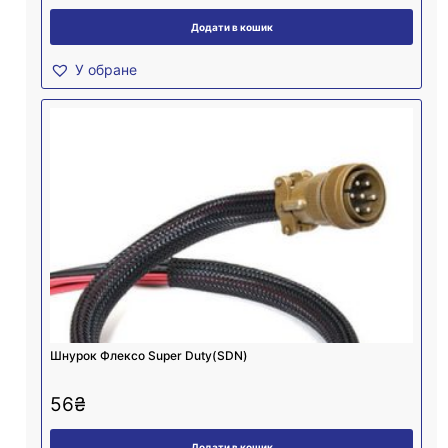
Додати в кошик
У обране
Шнурок Флексо Super Duty(SDN)
56
₴
Додати в кошик