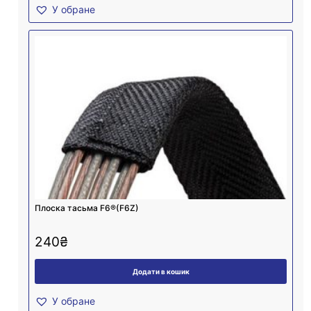
У обране
Плоска тасьма F6®(F6Z)
240
₴
Додати в кошик
У обране