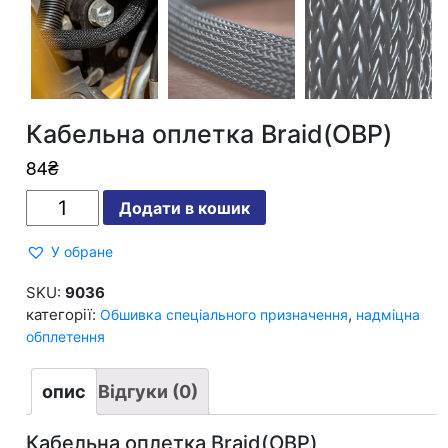
Кабельна оплетка Braid(ОВР)
84
₴
Кабельна
Додати в кошик
оплетка
Braid(ОВР)
кількість
У обране
SKU:
9036
категорії:
,
Обшивка спеціального призначення
надміцна
обплетення
опис
Відгуки (0)
Кабельна оплетка Braid(ОВР)