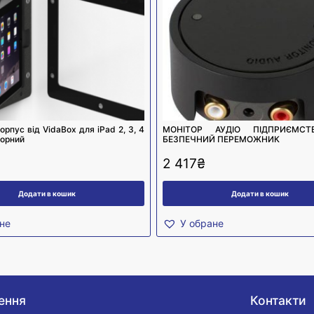
орпус від VidaBox для iPad 2, 3, 4
МОНІТОР АУДІО ПІДПРИЄМСТ
чорний
БЕЗПЕЧНИЙ ПЕРЕМОЖНИК
2 417
₴
Додати в кошик
Додати в кошик
не
У обране
ення
Контакти