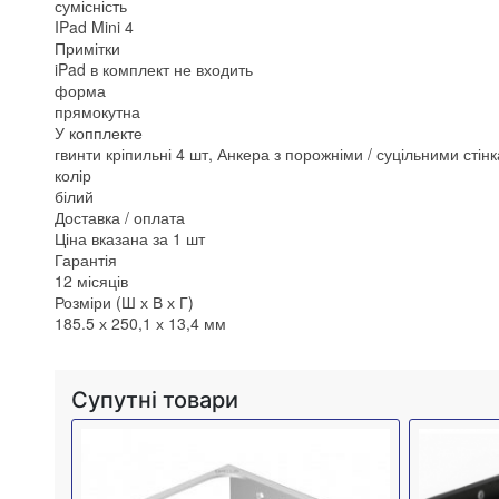
сумісність
IPad Mini 4
Примітки
iPad в комплект не входить
форма
прямокутна
У копплекте
гвинти кріпильні 4 шт, Анкера з порожніми / суцільними стінк
колір
білий
Доставка / оплата
Ціна вказана за 1 шт
Гарантія
12 місяців
Розміри (Ш х В х Г)
185.5 х 250,1 х 13,4 мм
Супутні товари