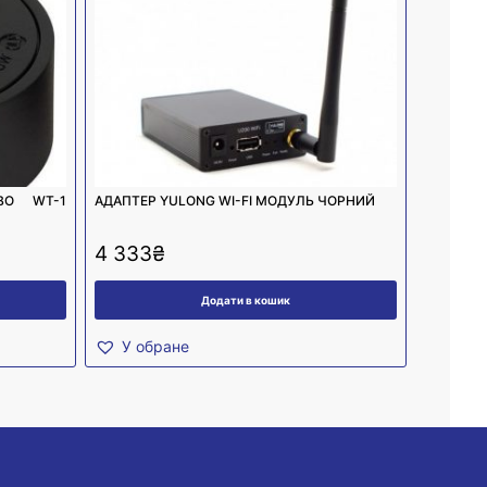
ВО WT-1
АДАПТЕР YULONG WI-FI МОДУЛЬ ЧОРНИЙ
4 333
₴
Додати в кошик
У обране