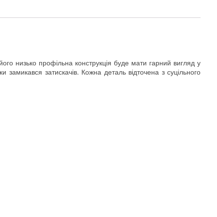
 його низько профільна конструкція буде мати гарний вигляд у
ки замикався затискачів. Кожна деталь відточена з суцільного