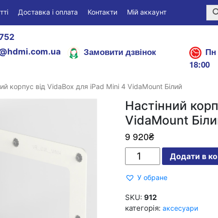
тті
Доставка і оплата
Контакти
Мій аккаунт
752
Замовити дзвінок
Пн 
@hdmi.com.ua
18:00
ий корпус від VidaBox для iPad Mini 4 VidaMount Білий
Настінний корпу
VidaMount Біли
9 920
₴
Настінний
Додати в к
корпус
від
VidaBox
У обране
для
iPad
Mini
SKU:
912
4
категорія:
аксесуари
VidaMount
Білий