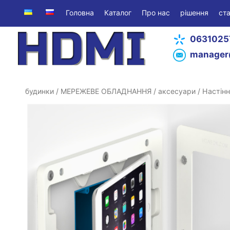
Головна
Каталог
Про нас
рішення
ста
0631025
manager
будинки
/
МЕРЕЖЕВЕ ОБЛАДНАННЯ
/
аксесуари
/ Настінн