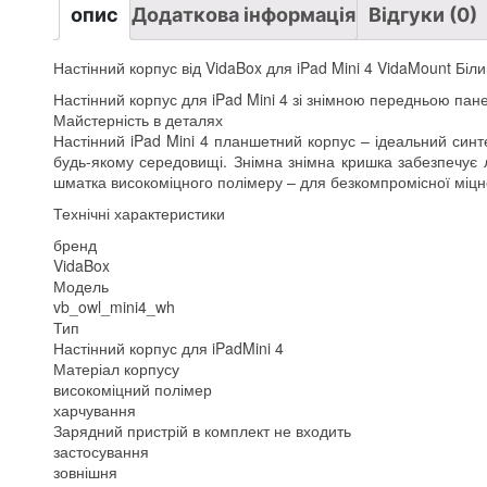
опис
Додаткова інформація
Відгуки (0)
Настінний корпус від VidaBox для iPad Mini 4 VidaMount Біли
Настінний корпус для iPad Mini 4 зі знімною передньою пан
Майстерність в деталях
Настінний iPad Mini 4 планшетний корпус – ідеальний синте
будь-якому середовищі. Знімна знімна кришка забезпечує л
шматка високоміцного полімеру – для безкомпромісної міцно
Технічні характеристики
бренд
VidaBox
Модель
vb_owl_mini4_wh
Тип
Настінний корпус для iPadMini 4
Матеріал корпусу
високоміцний полімер
харчування
Зарядний пристрій в комплект не входить
застосування
зовнішня