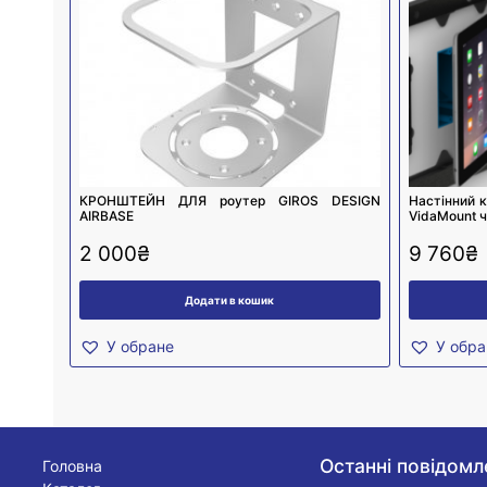
КРОНШТЕЙН ДЛЯ роутер GIROS DESIGN
Настінний к
AIRBASE
VidaMount 
2 000
₴
9 760
₴
Додати в кошик
У обране
У обра
Останні повідомл
Головна