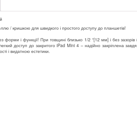
й
еллю / кришкою для швидкого і простого доступу до планшетів!
з форми і функції! При товщині близько 1/2 “[12 мм] і без зазорів
егкий доступ до закритого iPad Mini 4 – надійно закріплена завдя
сті і видатною естетики.