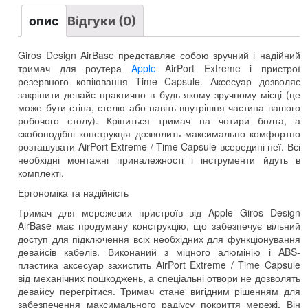
опис
Відгуки (0)
Giros Design AirBase представляє собою зручний і надійний
тримач для роутера
Apple
AirPort Extreme і пристрої
резервного копіювання Time Capsule. Аксесуар дозволяє
закріпити девайс практично в будь-якому зручному місці (це
може бути стіна, стелю або навіть внутрішня частина вашого
робочого столу). Кріпиться тримач на чотири болта, а
скобоподібні конструкція дозволить максимально комфортно
розташувати AirPort Extreme / Time Capsule всередині неї. Всі
необхідні монтажні приналежності і інструменти йдуть в
комплекті.
Ергономіка та надійність
Тримач для мережевих пристроїв від Apple Giros Design
AirBase має продуману конструкцію, що забезпечує вільний
доступ для підключення всіх необхідних для функціонування
девайсів кабелів. Виконаний з міцного алюмінію і ABS-
пластика аксесуар захистить AirPort Extreme / Time Capsule
від механічних пошкоджень, а спеціальні отвори не дозволять
девайсу перегрітися. Тримач стане вигідним рішенням для
забезпечення максимального радіусу покриття мережі. Він