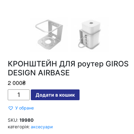
КРОНШТЕЙН ДЛЯ роутер GIROS
DESIGN AIRBASE
2 000
₴
КРОНШТЕЙН
Додати в кошик
ДЛЯ
роутер
GIROS
У обране
DESIGN
AIRBASE
кількість
SKU:
19980
категорія:
аксесуари