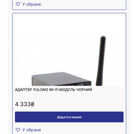
У обране
АДАПТЕР YULONG WI-FI МОДУЛЬ ЧОРНИЙ
4 333
₴
Додати в кошик
У обране