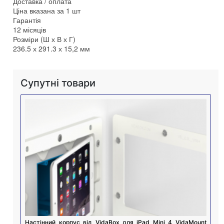
Доставка / оплата
Ціна вказана за 1 шт
Гарантія
12 місяців
Розміри (Ш х В х Г)
236.5 х 291.3 х 15,2 мм
Супутні товари
Настінний корпус від VidaBox для iPad Mini 4 VidaMount