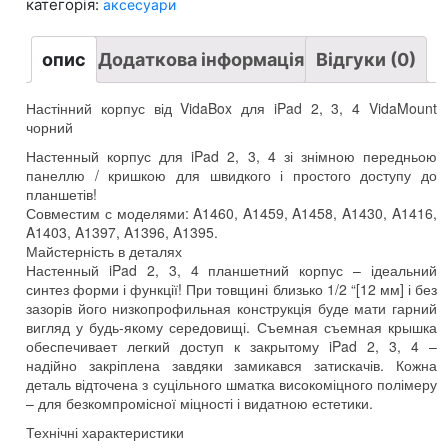
категорія:
аксесуари
4
VidaMount
чорний
кількість
опис
Додаткова інформація
Відгуки (0)
Настінний корпус від VidaBox для iPad 2, 3, 4 VidaMount
чорний
Настенный корпус для iPad
2, 3, 4 зі знімною передньою
панеллю / кришкою для швидкого і простого доступу до
планшетів!
Совместим с моделями
:
A1460
,
A1459
,
A1458
,
A1430
,
A1416
,
A1403
,
A1397
,
A1396
,
A1395
.
Майстерність в деталях
Настенный iPad
2, 3, 4 планшетний корпус – ідеальний
синтез форми і функції! При товщині близько 1/2 “[12 мм] і без
зазорів його низкопрофильная конструкція буде мати гарний
вигляд у будь-якому середовищі.
Съемная съемная крышка
обеспечивает легкий доступ к закрытому iPad
2, 3, 4 –
надійно закріплена завдяки замикався затискачів. Кожна
деталь відточена з суцільного шматка високоміцного полімеру
– для безкомпромісної міцності і видатною естетики.
Технічні характеристики