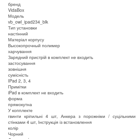
бренд
VidaBox
Модель
vb_owl_ipad234_blk
Тип установки
настінний
Матеріал корпусу
Высокопрочный полимер
харчування
Зарядний пристрій в комплект не входить
застосування
зовнішня
сумісність
IPad 2, 3, 4
Примітки
iPad в комплект не входить
форма
прямокутна
У копплекте
гвинти кріпильні 4 шт, Анкера з порожніми / суцільними
стінками 4 шт, Інструкція із встановлення
колір
Чорний