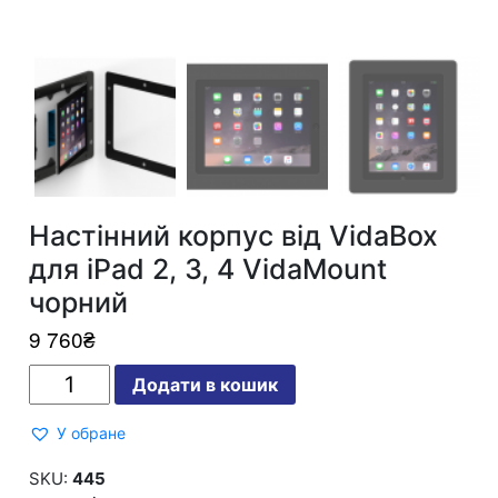
Настінний корпус від VidaBox
для iPad 2, 3, 4 VidaMount
чорний
9 760
₴
Настінний
Додати в кошик
корпус
від
VidaBox
У обране
для
iPad
2,
SKU:
445
3,