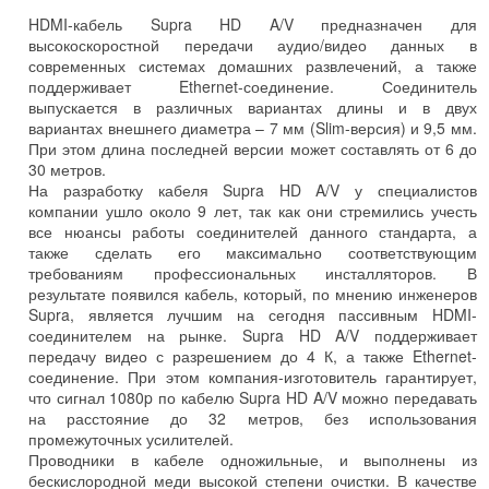
HDMI-кабель Supra HD A/V предназначен для
высокоскоростной передачи аудио/видео данных в
современных системах домашних развлечений, а также
поддерживает Ethernet-соединение. Соединитель
выпускается в различных вариантах длины и в двух
вариантах внешнего диаметра – 7 мм (Slim-версия) и 9,5 мм.
При этом длина последней версии может составлять от 6 до
30 метров.
На разработку кабеля Supra HD A/V у специалистов
компании ушло около 9 лет, так как они стремились учесть
все нюансы работы соединителей данного стандарта, а
также сделать его максимально соответствующим
требованиям профессиональных инсталляторов. В
результате появился кабель, который, по мнению инженеров
Supra, является лучшим на сегодня пассивным HDMI-
соединителем на рынке. Supra HD A/V поддерживает
передачу видео с разрешением до 4 К, а также Ethernet-
соединение. При этом компания-изготовитель гарантирует,
что сигнал 1080p по кабелю Supra HD A/V можно передавать
на расстояние до 32 метров, без использования
промежуточных усилителей.
Проводники в кабеле одножильные, и выполнены из
бескислородной меди высокой степени очистки. В качестве