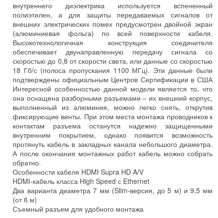
внутреннего диэлектрика используется вспененный
полиэтилен, а для защиты передаваемых сигналов от
внешних электрических помех предусмотрен двойной экран
(алюминиевая фольга) по всей поверхности кабеля.
Высокотехнологичная конструкция соединителя
обеспечивает двунаправленную передачу сигнала со
скоростью до 0,8 от скорости света, или данные со скоростью
18 Гб/с (полоса пропускания 1100 МГц). Эти данные были
подтверждены официальным Центров Сертификации в США
Интересной особенностью данной модели является то, что
она оснащена разборными разъемами – их внешний корпус,
выполненный из алюминия, можно легко снять, открутив
фиксирующие винты. При этом места монтажа проводников к
контактам разъема останутся надежно защищенными
внутренним покрытием, однако появится возможность
протянуть кабель в закладных канала небольшого диаметра.
А после окончания монтажных работ кабель можно собрать
обратно.
Особенности кабеля HDMI Supra HD A/V
HDMI-кабель класса High Speed с Ethernet
Два варианта диаметра 7 мм (Slim-версия, до 5 м) и 9,5 мм
(от 6 м)
Съемный разъем для удобного монтажа