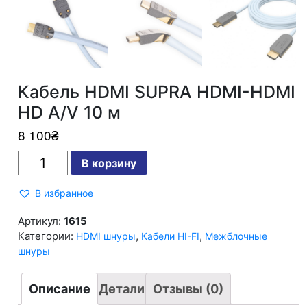
Кабель HDMI SUPRA HDMI-HDMI
HD A/V 10 м
8 100
₴
Количество
В корзину
Кабель
HDMI
SUPRA
В избранное
HDMI-
HDMI
HD
Артикул:
1615
A/V
Категории:
,
,
HDMI шнуры
Кабели HI-FI
Межблочные
10
м
шнуры
Описание
Детали
Отзывы (0)