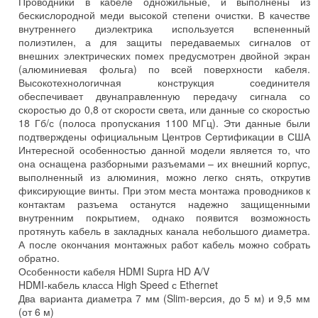
Проводники в кабеле одножильные, и выполнены из
бескислородной меди высокой степени очистки. В качестве
внутреннего диэлектрика используется вспененный
полиэтилен, а для защиты передаваемых сигналов от
внешних электрических помех предусмотрен двойной экран
(алюминиевая фольга) по всей поверхности кабеля.
Высокотехнологичная конструкция соединителя
обеспечивает двунаправленную передачу сигнала со
скоростью до 0,8 от скорости света, или данные со скоростью
18 Гб/с (полоса пропускания 1100 МГц). Эти данные были
подтверждены официальным Центров Сертификации в США
Интересной особенностью данной модели является то, что
она оснащена разборными разъемами – их внешний корпус,
выполненный из алюминия, можно легко снять, открутив
фиксирующие винты. При этом места монтажа проводников к
контактам разъема останутся надежно защищенными
внутренним покрытием, однако появится возможность
протянуть кабель в закладных канала небольшого диаметра.
А после окончания монтажных работ кабель можно собрать
обратно.
Особенности кабеля HDMI Supra HD A/V
HDMI-кабель класса High Speed с Ethernet
Два варианта диаметра 7 мм (Slim-версия, до 5 м) и 9,5 мм
(от 6 м)