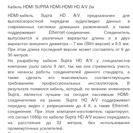
Кабель HDMI SUPRA HDMI-HDMI HD A/V 2м
HDMI-кабель Supra HD A/V предназначен для
высокоскоростной передачи аудио/видео данных в
современных системах домашних развлечений, а также
поддерживает Ethernet-соединение. Соединитель
выпускается в различных вариантах длины и в двух
вариантах внешнего диаметра – 7 мм (Slim-версия) и 9,5 мм.
При этом длина последней версии может составлять от 6 до
30 метров.
На разработку кабеля Supra HD A/V у специалистов
компании ушло около 9 лет, так как они стремились учесть
все нюансы работы соединителей данного стандарта, а
также сделать его максимально соответствующим
требованиям профессиональных инсталляторов. В
результате появился кабель, который, по мнению инженеров
Supra, является лучшим на сегодня пассивным HDMI-
соединителем на рынке. Supra HD A/V поддерживает
передачу видео с разрешением до 4 К, а также Ethernet-
соединение. При этом компания-изготовитель гарантирует,
что сигнал 1080p по кабелю Supra HD A/V можно передавать
на расстояние до 32 метров, без использования
промежуточных усилителей.