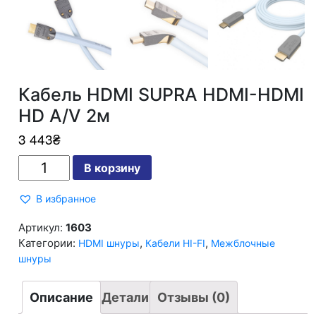
Кабель HDMI SUPRA HDMI-HDMI
HD A/V 2м
3 443
₴
Количество
В корзину
Кабель
HDMI
SUPRA
В избранное
HDMI-
HDMI
HD
Артикул:
1603
A/V
Категории:
,
,
HDMI шнуры
Кабели HI-FI
Межблочные
2м
шнуры
Описание
Детали
Отзывы (0)