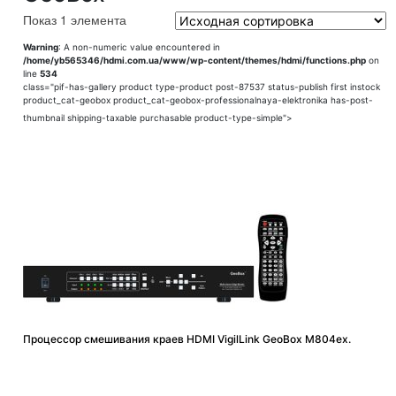
Показ 1 элемента
Warning
: A non-numeric value encountered in
/home/yb565346/hdmi.com.ua/www/wp-content/themes/hdmi/functions.php
on
line
534
class="pif-has-gallery product type-product post-87537 status-publish first instock
product_cat-geobox product_cat-geobox-professionalnaya-elektronika has-post-
thumbnail shipping-taxable purchasable product-type-simple">
Процессор смешивания краев HDMI VigilLink GeoBox M804ex.