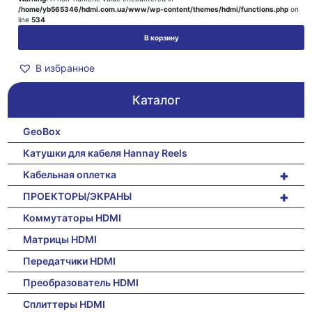
/home/yb565346/hdmi.com.ua/www/wp-content/themes/hdmi/functions.php
on
line
534
В корзину
В избранное
Каталог
GeoBox
Катушки для кабеля Hannay Reels
+
Кабельная оплетка
+
ПРОЕКТОРЫ/ЭКРАНЫ
Коммутаторы HDMI
Матрицы HDMI
Передатчики HDMI
Преобразователь HDMI
Сплиттеры HDMI