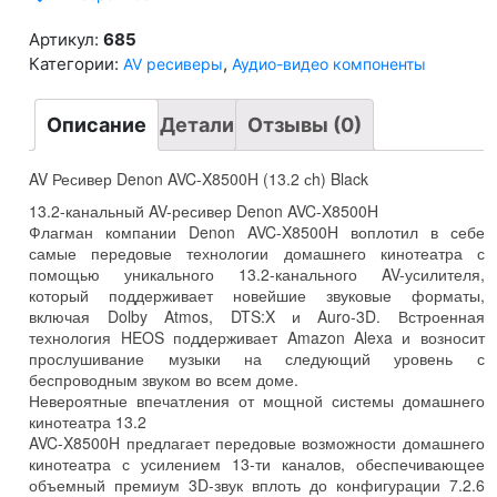
X8500H
(13.2
Артикул:
685
сh)
Категории:
,
AV ресиверы
Аудио-видео компоненты
Black
Описание
Детали
Отзывы (0)
AV Ресивер Denon AVC-X8500H (13.2 сh) Black
13.2-канальный AV-ресивер Denon AVC-X8500H
Флагман компании Denon AVC-X8500H воплотил в себе
самые передовые технологии домашнего кинотеатра с
помощью уникального 13.2-канального AV-усилителя,
который поддерживает новейшие звуковые форматы,
включая Dolby Atmos, DTS:X и Auro-3D. Встроенная
технология HEOS поддерживает Amazon Alexa и возносит
прослушивание музыки на следующий уровень с
беспроводным звуком во всем доме.
Невероятные впечатления от мощной системы домашнего
кинотеатра 13.2
AVC-X8500H предлагает передовые возможности домашнего
кинотеатра с усилением 13-ти каналов, обеспечивающее
объемный премиум 3D-звук вплоть до конфигурации 7.2.6