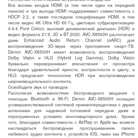
Все восемь входов HDMI (в том числе один на передней
панели) и три выхода HDMI поддерживают совместимость с
HDCP 2.2, а также последние спецификации HDMI, в том
числе видео 4K Ultra HD 60 Гц, цветовую субдискретизацию
4:4:4 Pure Colour, высокий динамический диапазон (HDR) и
видео формата 21:9, 3D и BT.2020. AVC-X8500H располагает
даже Enhanced Audio Return Channel (eARC) для
воспроизведения 3D-звука через приложения смарт-ТВ.
Denon AVC-X8500H имеет возможность воспроизведения
Dolby Vision и HLG (Hybrid Log Gamma). Dolby Vision
буквально переворачивает впечатления от просмотра
благодаря удивительной яркости, контрастности и цвету, а
HLG предлагает технологию HDR при воспроизведении
широковещательного контента.
Освободите звук от проводов
Располагая возможностями беспроводного вещания с
помощью Bluetooth и Wi-Fi, Denon AVC-X8500H оснащен
усовершенствованной системой приемопередатчика с двумя
антеннами для надежной потоковой передачи даже в
перегруженных условиях многоквартирного дома. Кроме
того, благодаря совместимости с AirPlay от Apple вы можете
наслаждаться беспроводным прослушиванием своего
любимого аудио контента с устройств iOS, таких как iPhone