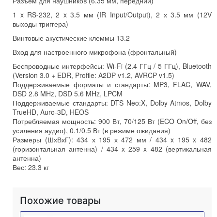
Разъем для наушников (6.35 мм, передний)
1 x RS-232, 2 x 3.5 мм (IR Input/Output), 2 х 3.5 мм (12V
выходы триггера)
Винтовые акустические клеммы 13.2
Вход для настроенного микрофона (фронтальный)
Беспроводные интерфейсы: Wi-Fi (2.4 ГГц / 5 ГГц), Bluetooth
(Version 3.0 + EDR, Profile: A2DP v1.2, AVRCP v1.5)
Поддерживаемые форматы и стандарты: MP3, FLAC, WAV,
DSD 2.8 MHz, DSD 5.6 MHz, LPCM
Поддерживаемые стандарты: DTS Neo:X, Dolby Atmos, Dolby
TrueHD, Auro-3D, HEOS
Потребляемая мощность: 900 Вт, 70/125 Вт (ECO On/Off, без
усиления аудио), 0.1/0.5 Вт (в режиме ожидания)
Размеры (ШхВхГ): 434 х 195 х 472 мм / 434 x 195 x 482
(горизонтальная антенна) / 434 x 259 x 482 (вертикальная
антенна)
Вес: 23.3 кг
Похожие товары