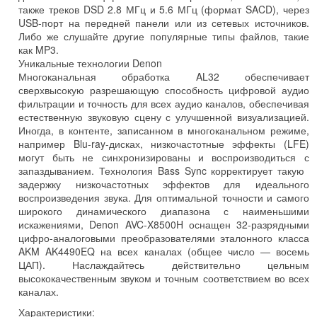
также треков DSD 2.8 МГц и 5.6 МГц (формат SACD), через
USB-порт на передней панели или из сетевых источников.
Либо же слушайте другие популярные типы файлов, такие
как MP3.
Уникальные технологии Denon
Многоканальная обработка AL32 обеспечивает
сверхвысокую разрешающую способность цифровой аудио
фильтрации и точность для всех аудио каналов, обеспечивая
естественную звуковую сцену с улучшенной визуализацией.
Иногда, в контенте, записанном в многоканальном режиме,
например Blu-ray-дисках, низкочастотные эффекты (LFE)
могут быть не синхронизированы и воспроизводиться с
запаздыванием. Технология Bass Sync корректирует такую ​​
задержку низкочастотных эффектов для идеального
воспроизведения звука. Для оптимальной точности и самого
широкого динамического диапазона с наименьшими
искажениями, Denon AVC-X8500H оснащен 32-разрядными
цифро-аналоговыми преобразователями эталонного класса
AKM AK4490EQ на всех каналах (общее число — восемь
ЦАП). Наслаждайтесь действительно цельным
высококачественным звуком и точным соответствием во всех
каналах.
Характеристики: