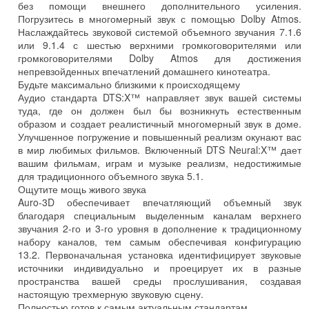
без помощи внешнего дополнительного усиления.
Погрузитесь в многомерный звук с помощью Dolby Atmos.
Наслаждайтесь звуковой системой объемного звучания 7.1.6
или 9.1.4 с шестью верхними громкоговорителями или
громкоговорителями Dolby Atmos для достижения
непревзойденных впечатлений домашнего кинотеатра.
Будьте максимально близкими к происходящему
Аудио стандарта DTS:X™ направляет звук вашей системы
туда, где он должен был бы возникнуть естественным
образом и создает реалистичный многомерный звук в доме.
Улучшенное погружение и повышенный реализм окунают вас
в мир любимых фильмов. Включенный DTS Neural:X™ дает
вашим фильмам, играм и музыке реализм, недостижимые
для традиционного объемного звука 5.1.
Ощутите мощь живого звука
Auro-3D обеспечивает впечатляющий объемный звук
благодаря специальным выделенным каналам верхнего
звучания 2-го и 3-го уровня в дополнение к традиционному
набору каналов, тем самым обеспечивая конфигурацию
13.2. Первоначальная установка идентифицирует звуковые
источники индивидуально и проецирует их в разные
пространства вашей среды прослушивания, создавая
настоящую трехмерную звуковую сцену.
Полностью готов к самым актуальным стандартам