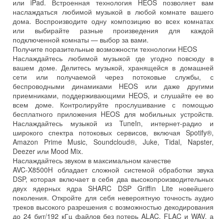
или iPad. Встроенная технология HEOS позволяет вам
наслаждаться любимой музыкой в ​​любой комнате вашего
дома. Воспроизводите одну композицию во всех комнатах
или выбирайте разные произведения для каждой
подключенной комнаты — выбор за вами.
Получите поразительные возможности технологии HEOS
Наслаждайтесь любимой музыкой где угодно повсюду в
вашем доме. Делитесь музыкой, хранящейся в домашней
сети или получаемой через потоковые службы, с
беспроводными динамиками HEOS или даже другими
приемниками, поддерживающими HEOS, и слушайте ее во
всем доме. Контролируйте прослушивание с помощью
бесплатного приложения HEOS для мобильных устройств.
Наслаждайтесь музыкой из TuneIn, интернет-радио и
широкого спектра потоковых сервисов, включая Spotify®,
Amazon Prime Music, Soundcloud®, Juke, Tidal, Napster,
Deezer или Mood Mix.
Наслаждайтесь звуком в максимальном качестве
AVC-X8500H обладает сложной системой обработки звука
DSP, которая включает в себя два высокопроизводительных
двух ядерных ядра SHARC DSP Griffin Lite новейшего
поколения. Откройте для себя невероятную точность аудио
треков высокого разрешения с возможностью декодирования
до 24 бит/192 кГц файлов без потерь ALAC, FLAC и WAV, а