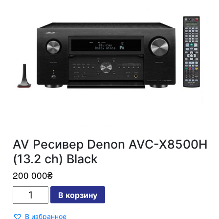
AV Ресивер Denon AVC-X8500H
(13.2 сh) Black
200 000
₴
Количество
В корзину
AV
Ресивер
Denon
В избранное
AVC-