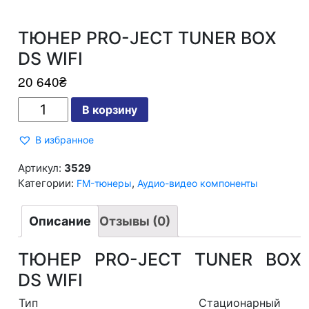
ТЮНЕР PRO-JECT TUNER BOX
DS WIFI
20 640
₴
Количество
В корзину
ТЮНЕР
PRO-
JECT
В избранное
TUNER
BOX
DS
Артикул:
3529
WIFI
Категории:
,
FM-тюнеры
Аудио-видео компоненты
Описание
Отзывы (0)
ТЮНЕР PRO-JECT TUNER BOX
DS WIFI
Тип
Стационарный