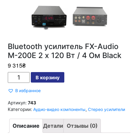
Bluetooth усилитель FX-Audio
M-200E 2 х 120 Вт / 4 Ом Black
9 315
₴
Количество
В корзину
Bluetooth
усилитель
FX-
В избранное
Audio
M-
200E
Артикул:
743
2
Категории:
,
Аудио-видео компоненты
Стерео усилители
х
120
Вт
/
Описание
Детали
Отзывы (0)
4
Ом