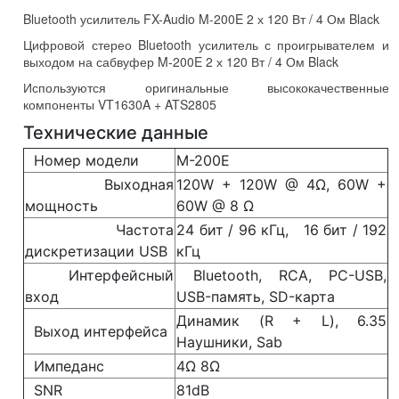
Black
Bluetooth усилитель FX-Audio M-200E 2 х 120 Вт / 4 Ом Black
Цифровой стерео Bluetooth усилитель с проигрывателем и
выходом на сабвуфер M-200E 2 х 120 Вт / 4 Ом Black
Используются оригинальные высококачественные
компоненты VT1630A + ATS2805
Технические данные
Номер модели
M-200E
Выходная
120W + 120W @ 4Ω, 60W +
мощность
60W @ 8 Ω
Частота
24 бит / 96 кГц, 16 бит / 192
дискретизации USB
кГц
Интерфейсный
Bluetooth, RCA, PC-USB,
вход
USB-память, SD-карта
Динамик (R + L), 6.35
Выход интерфейса
Наушники, Sab
Импеданс
4Ω 8Ω
SNR
81dB