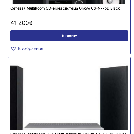
Сетевая MultiRoom CD-мини система Onkyo CS-N775D Black
41 200
₴
В корзину
В избранное
Сетевая MultiRoom CD-мини система Onkyo CS-N775D Silver-