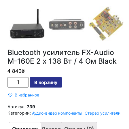
Bluetooth усилитель FX-Audio
M-160E 2 х 138 Вт / 4 Ом Black
4 840
₴
Количество
В корзину
Bluetooth
усилитель
FX-
В избранное
Audio
M-
160E
Артикул:
739
2
Категории:
,
Аудио-видео компоненты
Стерео усилители
х
138
Вт
/
Описание
Детали
Отзывы (0)