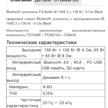
4
Ом
Black
Bluetooth усилитель FX-Audio M-160E 2 х 138 Вт / 4 Ом Black
Цифровой стерео Bluetooth усилитель с проигрывателем M-
160E 2 х 138 Вт / 4 Ом Black
Используются оригинальные высококачественные
компоненты TD7498E + PCM2704 + CS8635
Технические характеристики
Выходная
138 Вт + 138 Вт @ 4 Ом, 65 Вт
мощность
+ 65 Вт @ 8 Ом
Интерфейсный
Bluetooth 4.0 ; RCA , PC-USB ,
вход
USB-память, SD-карта
Интерфейсный
Динамик R + L
выход
Импеданс
4-8Ω
THD
0,15%
Частотная
20 Гц — 20 кГц
характеристика