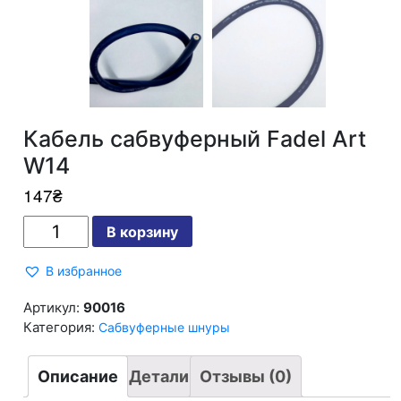
Кабель сабвуферный Fadel Art
W14
147
₴
Количество
В корзину
Кабель
сабвуферный
Fadel
В избранное
Art
W14
Артикул:
90016
Категория:
Сабвуферные шнуры
Описание
Детали
Отзывы (0)