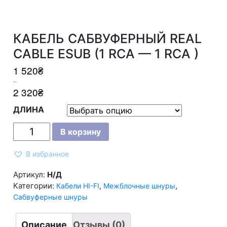
КАБЕЛЬ САБВУФЕРНЫЙ REAL
CABLE ESUB (1 RCA — 1 RCA )
1 520
₴
–
2 320
₴
ДЛИНА
Количество
В корзину
КАБЕЛЬ
САБВУФЕРНЫЙ
REAL
В избранное
CABLE
ESUB
(1
Артикул:
Н/Д
RCA
Категории:
,
,
Кабели HI-FI
Межблочные шнуры
-
1
Сабвуферные шнуры
RCA
)
Описание
Отзывы (0)