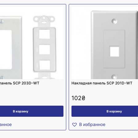
панель SCP 203D-WT
Накладная панель SCP 201D-WT
102
₴
В корзину
В корзину
анное
В избранное