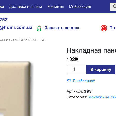
ьи
Доставка и оплата
Контакты
Мой аккаунт
752
Заказать звонок
Пн 
@hdmi.com.ua
ная панель SCP 204DC-AL
Накладная пан
102
₴
Количество
В корзину
Накладная
панель
SCP
В избранное
204DC-
AL
Артикул:
393
Категория:
Монтажные рам