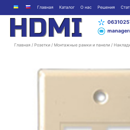
Главная
Каталог
О нас
Решения
Стат
0631025
manager
Главная
/
Розетки
/
Монтажные рамки и панели
/ Наклад