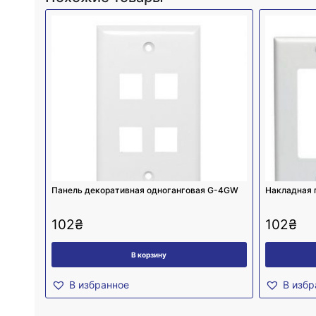
Панель декоративная одноганговая G-4GW
Накладная 
102
₴
102
₴
В корзину
В избранное
В избр