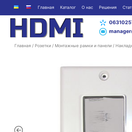
Главная
Каталог
О нас
Решения
Стат
0631025
manager
Главная
/
Розетки
/
Монтажные рамки и панели
/ Наклад