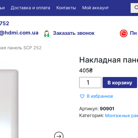
ьи
Доставка и оплата
Контакты
Мой аккаунт
752
Заказать звонок
Пн 
@hdmi.com.ua
ная панель SCP 252
Накладная пан
405
₴
Количество
В корзину
Накладная
панель
SCP
В избранное
252
Артикул:
90901
Категория:
Монтажные рам