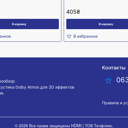
405
₴
В корзину
В корзину
анное
В избранное
Контакты
06
деообзор
кустика Dolby Atmos для 3D эффектов
я.
Правила и у
© 2026 Все права защищены
HDMI | ТОВ Течфлекс
.