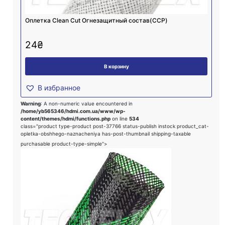
Оплетка Clean Cut Огнезащитный состав(CCP)
24
₴
В корзину
В избранное
Warning
: A non-numeric value encountered in
/home/yb565346/hdmi.com.ua/www/wp-
content/themes/hdmi/functions.php
on line
534
class="product type-product post-37766 status-publish instock product_cat-
opletka-obshhego-naznacheniya has-post-thumbnail shipping-taxable
purchasable product-type-simple">