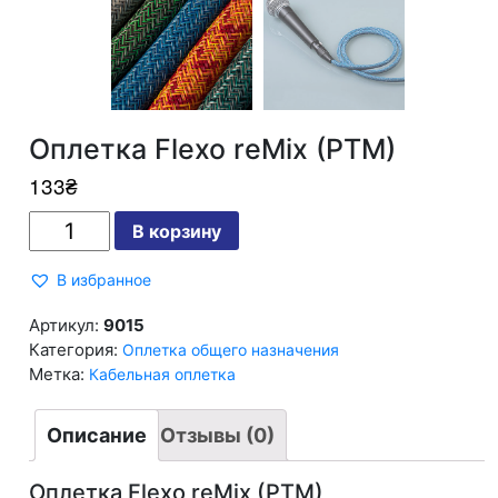
Оплетка Flexo reMix (PTM)
133
₴
Количество
В корзину
Оплетка
Flexo
reMix
В избранное
(PTM)
Артикул:
9015
Категория:
Оплетка общего назначения
Метка:
Кабельная оплетка
Описание
Отзывы (0)
Оплетка Flexo reMix (PTM)