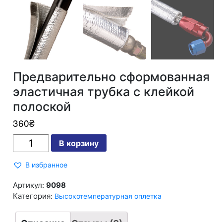
Предварительно сформованная
эластичная трубка с клейкой
полоской
360
₴
Количество
В корзину
Предварительно
сформованная
эластичная
В избранное
трубка
с
клейкой
Артикул:
9098
полоской
Категория:
Высокотемпературная оплетка