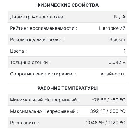
ФИЗИЧЕСКИЕ СВОЙСТВА
Диаметр моноволокна
:
N / A
Рейтинг воспламеняемости
:
Негорючий
Рекомендуемая резка
:
Scissor
Цвета
:
1
Толщина стенки
:
0,042 «
Сопротивление истиранию
:
крайность
РАБОЧИЕ ТЕМПЕРАТУРЫ
Минимальный Непрерывный
:
-76 ºF / -60 ºC
Максимально Непрерывный
:
392 ºF / 200 ºC
Расплавить
:
2048 ºF / 1120 ºC