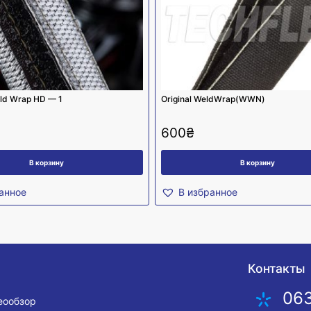
ld Wrap HD — 1
Original WeldWrap(WWN)
600
₴
В корзину
В корзину
анное
В избранное
Контакты
06
деообзор