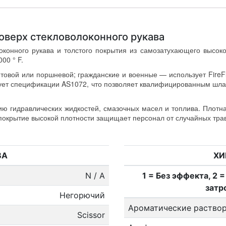
оверх стекловолоконного рукава
олоконного рукава и толстого покрытия из самозатухающего высок
00 ° F.
товой или поршневой; гражданские и военные — использует FireFl
ствует спецификации AS1072, что позволяет квалифицированным шл
вию гидравлических жидкостей, смазочных масел и топлива. Плотн
 покрытие высокой плотности защищает персонал от случайных тра
ВА
ХИ
N / A
1 = Без эффекта, 2 
затр
Негорючий
Ароматические раство
Scissor