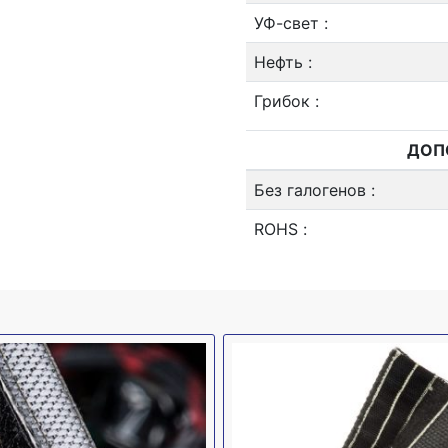
УФ-свет
:
Нефть
:
Грибок
:
ДОП
Без галогенов
:
ROHS
: