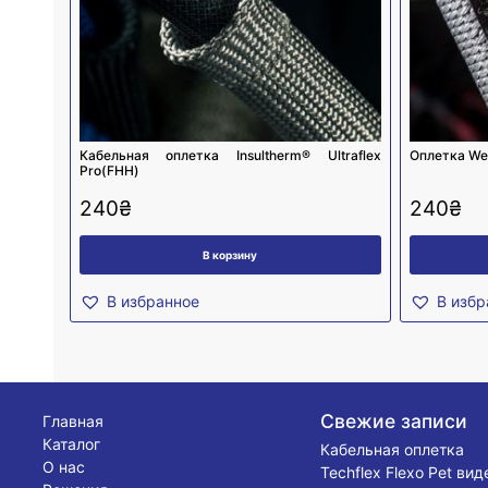
Кабельная оплетка Insultherm® Ultraflex
Оплетка We
Pro(FHH)
240
₴
240
₴
В корзину
В избранное
В избр
Свежие записи
Главная
Каталог
Кабельная оплетка
О нас
Techflex Flexo Pet ви