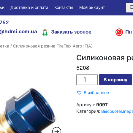
ьи
Доставка и оплата
Контакты
Мой аккаунт
752
Заказать звонок
Пн 
@hdmi.com.ua
етка
/ Силиконовая резина FireFlex Aero (FIA)
Силиконовая ре
520
₴
Количество
В корзину
Силиконовая
резина
FireFlex
В избранное
Aero
(FIA)
Артикул:
9097
Категория:
Высокотемпера