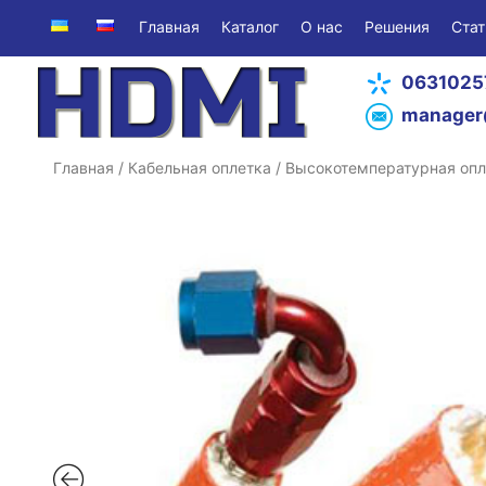
Главная
Каталог
О нас
Решения
Стат
0631025
manager
Главная
/
Кабельная оплетка
/
Высокотемпературная опл