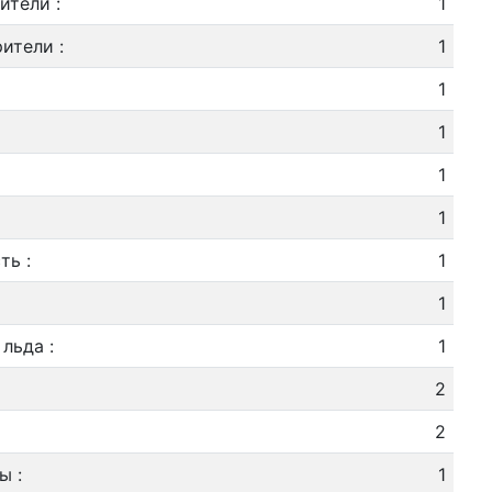
ители
:
1
рители
:
1
1
1
1
1
сть
:
1
1
 льда
:
1
2
2
ны
:
1