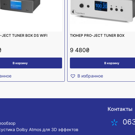
JECT TUNER BOX DS WIFI
ТЮНЕР PRO-JECT TUNER BOX
₴
9 480
₴
В корзину
В корзину
анное
В избранное
Контакты
06
деообзор
кустика Dolby Atmos для 3D эффектов