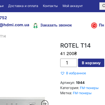
ьи
Доставка и оплата
Контакты
Мой аккаунт
752
Заказать звонок
Пн 
@hdmi.com.ua
 T14
ROTEL T14
41 200
₴
Количество
В корзину
ROTEL
T14
В избранное
Артикул:
1944
Категория:
FM-тюнеры
Метка:
FM-тюнеры