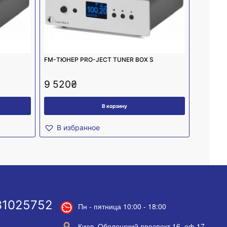
FM-ТЮНЕР PRO-JECT TUNER BOX S
9 520
₴
В корзину
В избранное
31025752
Пн - пятница 10:00 - 18:00
Киев, Оболонский проспект 16, оф.17