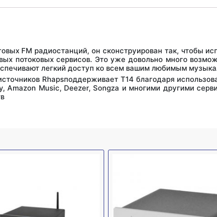
овых FM радиостанций, он сконструирован так, чтобы исп
евых потоковых сервисов. Это уже довольно много возмож
беспечивают легкий доступ ко всем вашим любимым музык
сточников Rhapsподдерживает T14 благодаря использова
, ody, Amazon Music, Deezer, Songza и многими другими с
тв