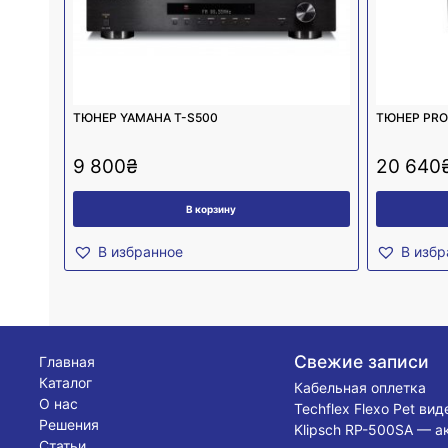
ТЮНЕР YAMAHA T-S500
ТЮНЕР PRO-
9 800
₴
20 640
В корзину
В избранное
В избр
Свежие записи
Главная
Каталог
Кабельная оплетка
О нас
Techflex Flexo Pet ви
Решения
Klipsch RP-500SA — а
Статьи