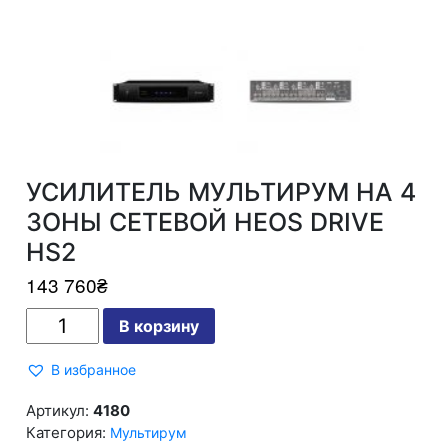
УСИЛИТЕЛЬ МУЛЬТИРУМ НА 4
ЗОНЫ СЕТЕВОЙ HEOS DRIVE
HS2
143 760
₴
Количество
В корзину
УСИЛИТЕЛЬ
МУЛЬТИРУМ
НА
В избранное
4
ЗОНЫ
СЕТЕВОЙ
Артикул:
4180
HEOS
Категория:
Мультирум
DRIVE