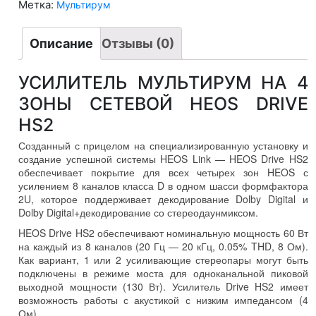
HS2
Метка:
Мультирум
Описание
Отзывы (0)
УСИЛИТЕЛЬ МУЛЬТИРУМ НА 4
ЗОНЫ СЕТЕВОЙ HEOS DRIVE
HS2
Созданный с прицелом на специализированную установку и
создание успешной системы HEOS Link — HEOS Drive HS2
обеспечивает покрытие для всех четырех зон HEOS с
усилением 8 каналов класса D в одном шасси формфактора
2U, которое поддерживает декодирование Dolby Digital и
Dolby Digital+декодирование со стереодаунмиксом.
HEOS Drive HS2 обеспечивают номинальную мощность 60 Вт
на каждый из 8 каналов (20 Гц — 20 кГц, 0.05% THD, 8 Ом).
Как вариант, 1 или 2 усиливающие стереопары могут быть
подключены в режиме моста для одноканальной пиковой
выходной мощности (130 Вт). Усилитель Drive HS2 имеет
возможность работы с акустикой с низким импедансом (4
Ом).