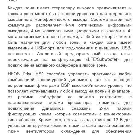
Каждая зона имеет стереопару выходов предусилителя и
каждая зона может быть сконфигурирована для стерео или
смешанного монофонического выхода. Система матричной
коммутации располагает 4-мя оптическими цифровыми
выходами, 4-мя коаксиальными цифровыми выходами и 4-
мя аналоговыми стерео-выходами, любой из которых может
быть назначен для любой зоны, а каждая зона имеет
выделенный USB-порт для подключения к внешнему USB-
накопителю. Аналоговый предварительный выход также
переключается на конфигурацию «LFE/Subwoofer» для
подключения активного сабвуфера в любой зоне.
HEOS Drive HS2 способен управлять практически любой
комбинацией конфигураций динамиков, так как оснащен
встроенными фильтрами DSP высокого/низкого уровня, что
позволяет устанавливать любой выход на полный диапазон,
от режима сабвуфера до режима сателлитов, с
настраиваемыми точками кроссовера. Терминалы для
подключения динамиков снабжены 2-мя парами
фиксирующих клемм, которые совместимы с коннекторами
типа «банан». Кроме того, есть 4 выхода триггера 12 В для
управления другими компонентами, а само шасси оснащено
тихим вентилятором охлаждения для обеспечения