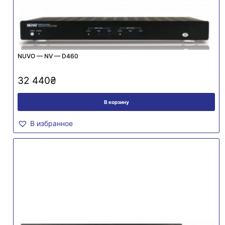
NUVO — NV — D460
32 440
₴
В корзину
В избранное