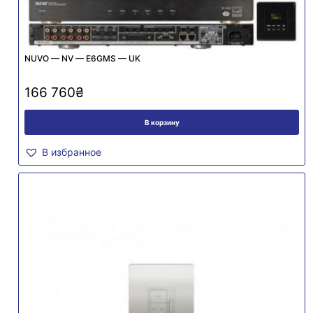
NUVO — NV — E6GMS — UK
166 760
₴
В корзину
В избранное