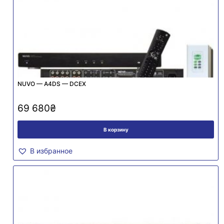
NUVO — A4DS — DCEX
69 680
₴
В корзину
В избранное