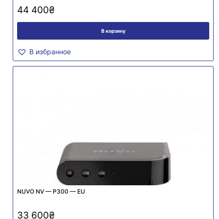
44 400
₴
В корзину
В избранное
NUVO NV — P300 — EU
33 600
₴