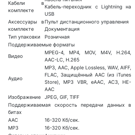
Кабели в
Кабель-переходник с Lightning на
комплекте
USB
Аксессуары в
Пульт дистанционного управления
комплекте
Документация
Тип упаковки
Розничная
Поддерживаемые форматы
MPEG-4, MP4, MOV, M4V, H.264,
Видео
AAC-LC, H.265
MP3, AAC, Apple Lossless, WAV, AIFF,
FLAC, Защищённый AAC (из iTunes
Аудио
Store), MP3 VBR, eAAC, AC3, HE-
AAC
Изображение
JPEG, GIF, TIFF
Поддерживаемая скорость передачи данных в
битах
AAC
16-320 Кб/сек.
MP3
16-320 Кб/сек.