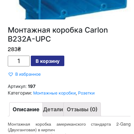
Монтажная коробка Carlon
B232A-UPC
283
₴
Количество
В корзину
Монтажная
коробка
Carlon
В избранное
B232A-
UPC
Артикул:
197
Категории:
,
Монтажные коробки
Розетки
Описание
Детали
Отзывы (0)
Монтажная коробка американского стандарта 2-Gang
(Двухганговая) в кирпич