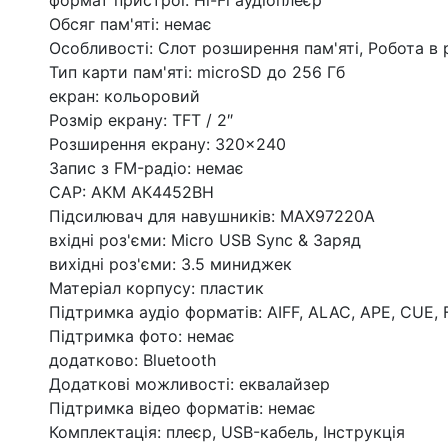
формат пристрої: Hi-Fi аудіоплеєр
Обсяг пам'яті: немає
Особливості: Слот розширення пам'яті, Робота в 
Тип карти пам'яті: microSD до 256 Гб
екран: кольоровий
Розмір екрану: TFT / 2″
Розширення екрану: 320×240
Запис з FM-радіо: немає
CAP: АКМ АК4452ВН
Підсилювач для навушників: MAX97220A
вхідні роз'єми: Micro USB Sync & Заряд
вихідні роз'єми: 3.5 миниджек
Матеріал корпусу: пластик
Підтримка аудіо форматів: AIFF, ALAC, APE, CUE, 
Підтримка фото: немає
додатково: Bluetooth
Додаткові можливості: еквалайзер
Підтримка відео форматів: немає
Комплектація: плеєр, USB-кабель, Інструкція