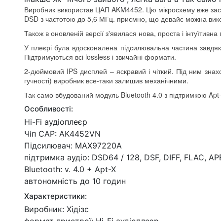
Виробник використав ЦАП AKM4452. Цю мікросхему вже застос
DSD з частотою до 5,6 МГц. приємно, що девайс можна вик
Також в оновленій версії з'явилася нова, проста і інтуїтив
У плеєрі була вдосконалена підсилювальна частина завдяк
Підтримуються всі lossless і звичайні формати.
2-дюймовий IPS дисплей – яскравий і чіткий. Під ним знах
гучності) виробник все-таки залишив механічними.
Так само вбудований модуль Bluetooth 4.0 з підтримкою Apt
Особливості:
Hi-Fi аудіоплеєр
Чіп CAP: AK4452VN
Підсилювач: MAX97220A
підтримка аудіо: DSD64 / 128, DSF, DIFF, FLAC, A
Bluetooth: v. 4.0 + Apt-X
автономність до 10 годин
Характеристики:
Виробник: Хідізс