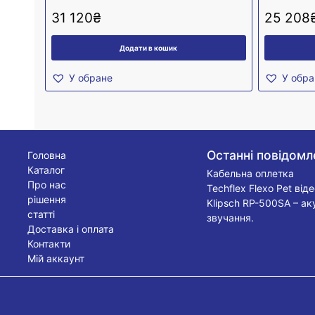
31 120
₴
25 208
Додати в кошик
У обране
У обра
Останні повідомл
Головна
Каталог
Кабельна оплетка
Про нас
Techflex Flexo Pet від
рішення
Klipsch RP-500SA – ак
статті
звучання.
Доставка і оплата
Контакти
Мій аккаунт