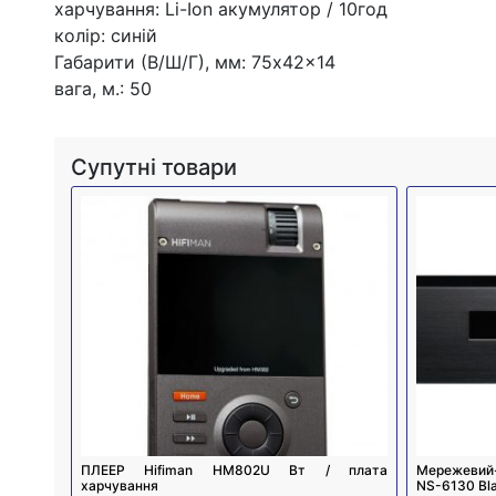
харчування: Li-Ion акумулятор / 10год
колір: синій
Габарити (В/Ш/Г), мм: 75x42x14
вага, м.: 50
Супутні товари
ПЛЕЕР Hifiman HM802U Вт / плата
Мережевий-
харчування
NS-6130 Bl