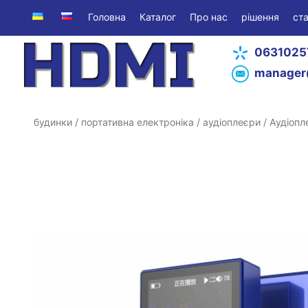
Головна
Каталог
Про нас
рішення
ста
0631025
manager
будинки
/
портативна електроніка
/
аудіоплеєри
/ Аудіопл