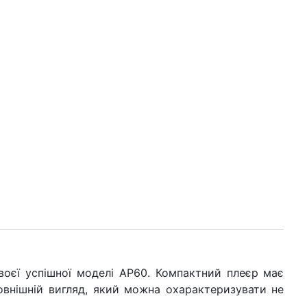
воєї успішної моделі АP60. Компактний плеєр має
овнішній вигляд, який можна охарактеризувати не