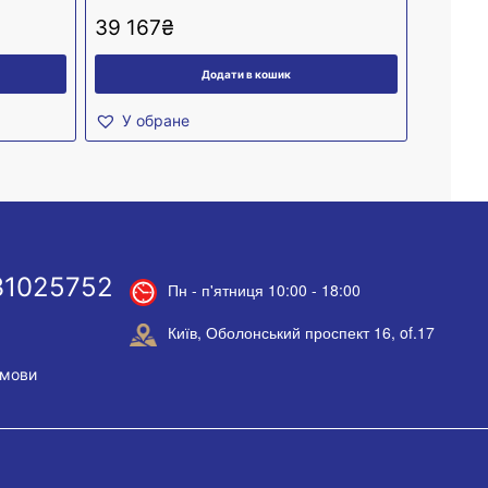
39 167
₴
Додати в кошик
У обране
31025752
Пн - п'ятниця 10:00 - 18:00
Київ, Оболонський проспект 16, of.17
умови