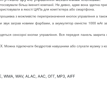
овували більш імениті компанії. Не дивно, адже вона здатна прийм
ористовувати в якості ЦАПа для комп'ютера або смартфона.
на прошивка з можливістю перепризначення кнопок управління а також
и звук заграв новими фарбами, а акумулятор ємністю 1000 мАг за
одяться сенсорні кнопки управління. Вся передня панель закрита 
-X. Можна підключати бездротові навушники або слухати музику з к
PE, WMA, WAV, ALAC, AAC, ОГГ, MP3, AIFF