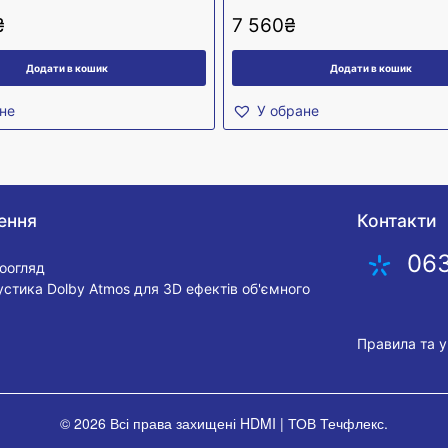
₴
7 560
₴
Додати в кошик
Додати в кошик
не
У обране
ення
Контакти
06
еоогляд
устика Dolby Atmos для 3D ефектів об'ємного
Правила та 
© 2026 Всі права захищені
HDMI | ТОВ Течфлекс
.