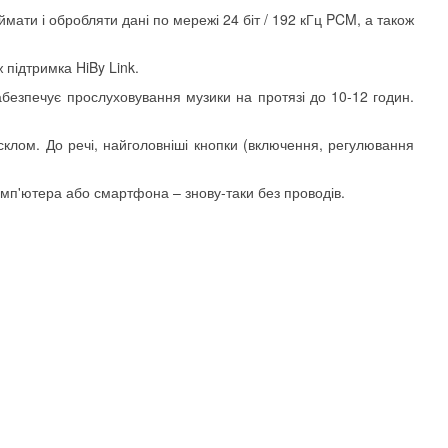
ати і обробляти дані по мережі 24 біт / 192 кГц PCM, а також
 підтримка HiBy Link.
безпечує прослуховування музики на протязі до 10-12 годин.
склом. До речі, найголовніші кнопки (включення, регулювання
омп'ютера або смартфона – знову-таки без проводів.