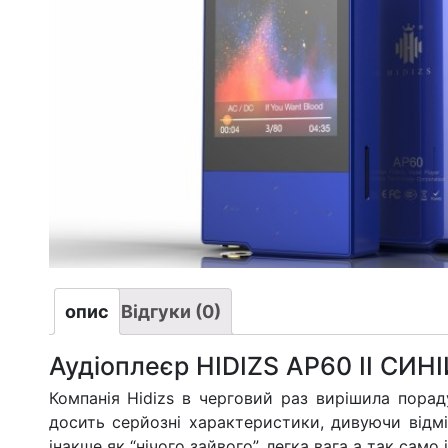
опис
Відгуки (0)
Аудіоплеєр HIDIZS AP60 II СИН
Компанія Hidizs в черговий раз вирішила пора
досить серйозні характеристики, дивуючи відм
інакше як “нічого зайвого”, легка вага а так сам