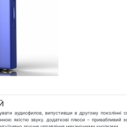
ІЙ
дувати аудиофилов, випустивши в другому поколінні с
інною якістю звуку. додаткові плюси – привабливий з
о інтуїтивно зручне управління механічними кнопками.