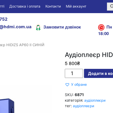
тті
Доставка і оплата
Контакти
Мій аккаунт
752
Замовити дзвінок
Пн 
@hdmi.com.ua
18:00
еєр HIDIZS AP60 II СИНІЙ
Аудіоплеєр HID
5 800
₴
Аудіоплеєр
Додати в к
HIDIZS
AP60
II
У обране
СИНІЙ
кількість
SKU:
6871
категорія:
аудіоплеєри
тег:
аудіоплеєри