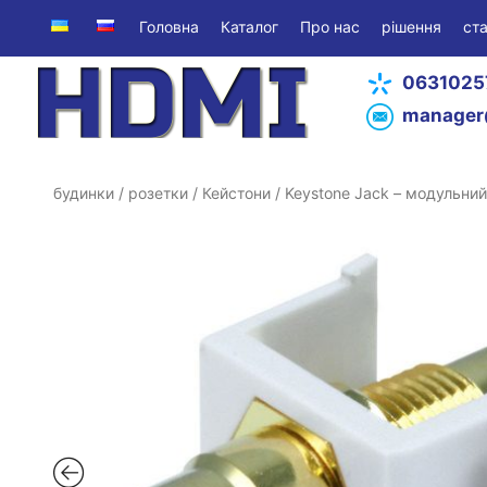
Головна
Каталог
Про нас
рішення
ста
0631025
manager
будинки
/
розетки
/
Кейстони
/ Keystone Jack – модульний