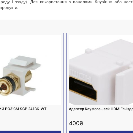
переду і ззаду). Для використання з панелями Keystone або нас
продукти.
Й РОЗ'ЄМ SCP 241BK-WT
Адаптер Keystone Jack HDMI “гніздо
400
₴