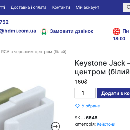
тті
Доставка і оплата
Контакти
Мій аккаунт
752
Замовити дзвінок
Пн 
@hdmi.com.ua
18:00
 RCA з червоним центром (білий)
Keystone Jack
центром (білий
160
₴
Keystone
Додати в к
Jack
-
модульний
У обране
RCA
з
червоним
SKU:
6548
центром
категорія:
Кейстони
(білий)
кількість