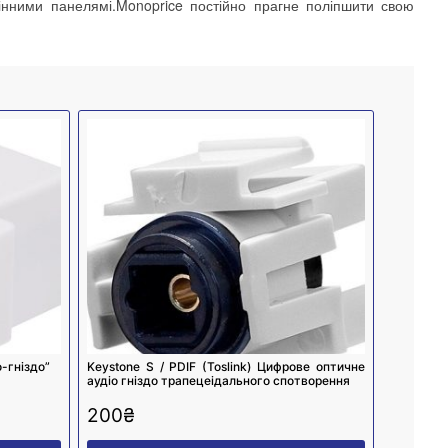
тінними панелямі.Monoprice постійно прагне поліпшити свою
-гніздо”
Keystone S / PDIF (Toslink) Цифрове оптичне
аудіо гніздо трапецеідального спотворення
200
₴