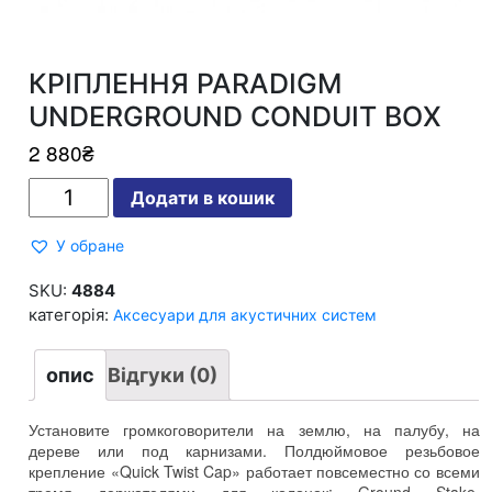
КРІПЛЕННЯ PARADIGM
UNDERGROUND CONDUIT BOX
2 880
₴
КРІПЛЕННЯ
Додати в кошик
PARADIGM
UNDERGROUND
CONDUIT
У обране
BOX
кількість
SKU:
4884
категорія:
Аксесуари для акустичних систем
опис
Відгуки (0)
Установите громкоговорители на землю
,
на палубу
,
на
дереве или под карнизами
.
Полдюймовое резьбовое
крепление «Quick Twist Cap» работает повсеместно со всеми
тремя держателями для колонок
:
Ground Stake
,