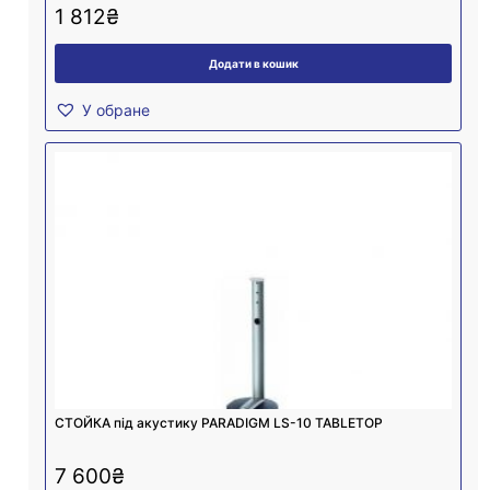
1 812
₴
Додати в кошик
У обране
СТОЙКА під акустику PARADIGM LS-10 TABLETOP
7 600
₴