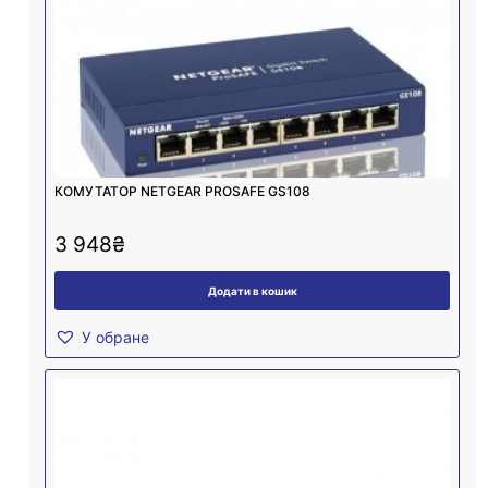
КОМУТАТОР NETGEAR PROSAFE GS108
3 948
₴
Додати в кошик
У обране