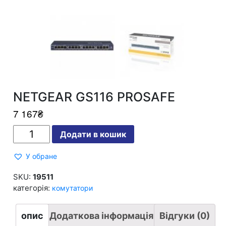
NETGEAR GS116 PROSAFE
7 167
₴
NETGEAR
Додати в кошик
GS116
PROSAFE
кількість
У обране
SKU:
19511
категорія:
комутатори
опис
Додаткова інформація
Відгуки (0)