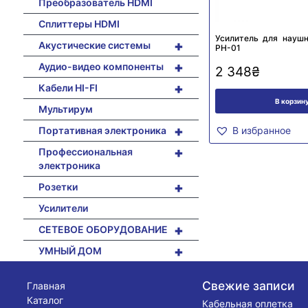
Преобразователь HDMI
Сплиттеры HDMI
Усилитель для наушн
+
Акустические системы
PH-01
+
Аудио-видео компоненты
2 348
₴
+
Кабели HI-FI
В корзин
Мультирум
+
Портативная электроника
В избранное
+
Профессиональная
электроника
+
Розетки
Усилители
+
СЕТЕВОЕ ОБОРУДОВАНИЕ
+
УМНЫЙ ДОМ
Свежие записи
Главная
Каталог
Кабельная оплетка