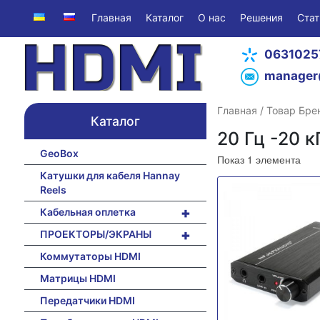
Главная
Каталог
О нас
Решения
Стат
0631025
manager
Главная
/ Товар Брен
Каталог
20 Гц -20 к
GeoBox
Показ 1 элемента
Катушки для кабеля Hannay
Reels
+
Кабельная оплетка
+
ПРОЕКТОРЫ/ЭКРАНЫ
Коммутаторы HDMI
Матрицы HDMI
Передатчики HDMI