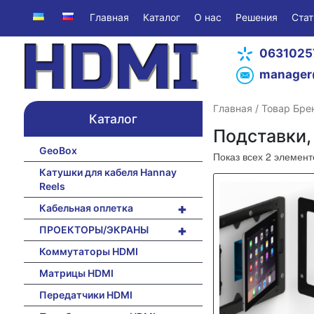
Главная
Каталог
О нас
Решения
Стат
0631025
manager
Главная
/ Товар Бре
Каталог
Подставки,
GeoBox
Показ всех 2 элемент
Катушки для кабеля Hannay
Reels
+
Кабельная оплетка
+
ПРОЕКТОРЫ/ЭКРАНЫ
Коммутаторы HDMI
Матрицы HDMI
Передатчики HDMI