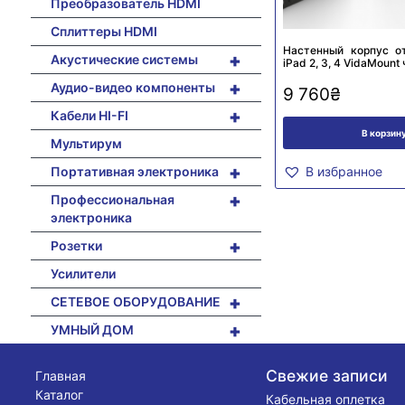
Преобразователь HDMI
Сплиттеры HDMI
Настенный корпус о
+
Акустические системы
iPad 2, 3, 4 VidaMount
+
Аудио-видео компоненты
9 760
₴
+
Кабели HI-FI
В корзин
Мультирум
+
Портативная электроника
В избранное
+
Профессиональная
электроника
+
Розетки
Усилители
+
СЕТЕВОЕ ОБОРУДОВАНИЕ
+
УМНЫЙ ДОМ
Свежие записи
Главная
Каталог
Кабельная оплетка