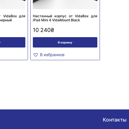
т VidaBox для
Настенный корпус от VidaBox для
 черный
iPad Mini 4 VidaMount Black
10 240
₴
у
В корзину
В избранное
Контакты