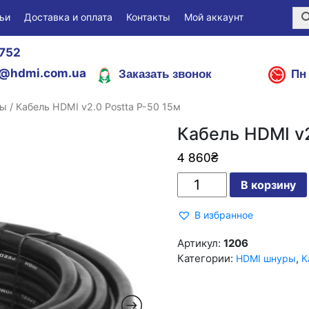
ьи
Доставка и оплата
Контакты
Мой аккаунт
752
Заказать звонок
Пн 
@hdmi.com.ua
ры
/ Кабель HDMI v2.0 Postta P-50 15м
Кабель HDMI v2
4 860
₴
Количество
В корзину
Кабель
HDMI
v2.0
В избранное
Postta
P-
50
Артикул:
1206
15м
Категории:
,
HDMI шнуры
К