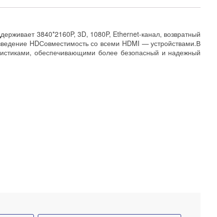
ерживает 3840*2160P, 3D, 1080P, Ethernet-канал, возвратный
роизведение HDСовместимость со всеми HDMI — устройствами.В
теристиками, обеспечивающими более безопасный и надежный