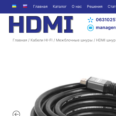
Главная
Каталог
О нас
Решения
Стат
0631025
manager
Главная
/
Кабели HI-FI
/
Межблочные шнуры
/
HDMI шну