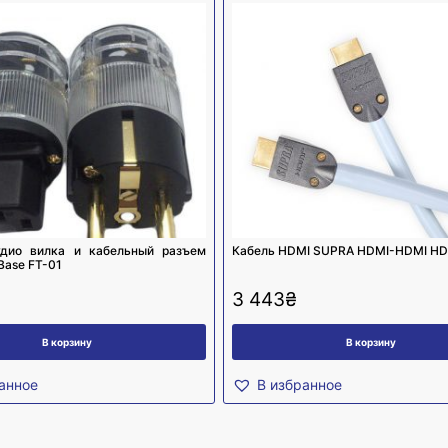
удио вилка и кабельный разъем
Кабель HDMI SUPRA HDMI-HDMI HD
rBase FT-01
3 443
₴
В корзину
В корзину
анное
В избранное