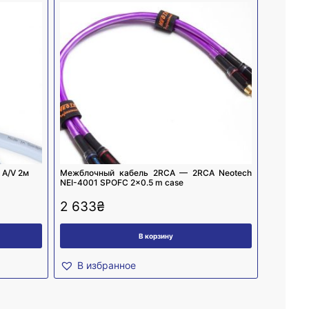
 A/V 2м
Межблочный кабель 2RCA — 2RCA Neotech
NEI-4001 SPOFC 2×0.5 m case
2 633
₴
В корзину
В избранное