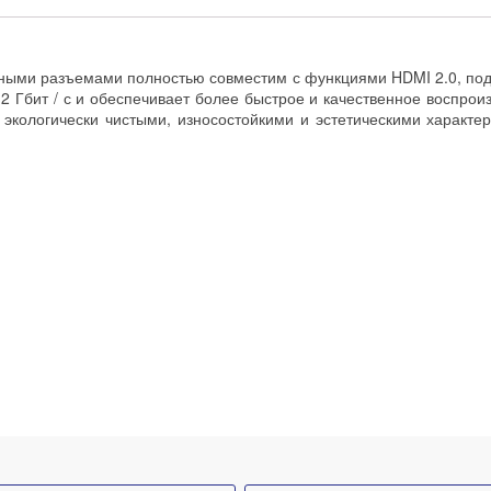
ными разъемами полностью совместим с функциями HDMI 2.0, подд
10,2 Гбит / с и обеспечивает более быстрое и качественное восп
 экологически чистыми, износостойкими и эстетическими харак