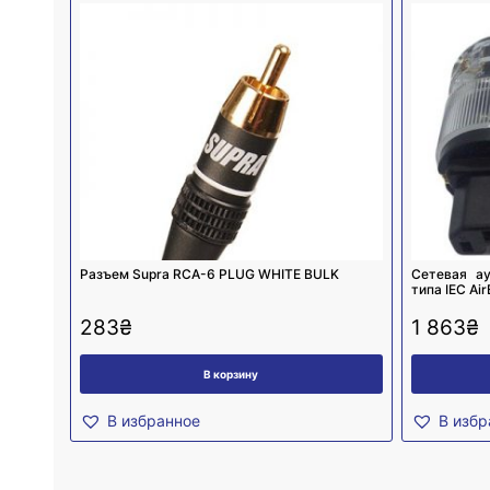
Разъем Supra RCA-6 PLUG WHITE BULK
Cетевая а
типа IEC Ai
283
₴
1 863
₴
В корзину
В избранное
В избр