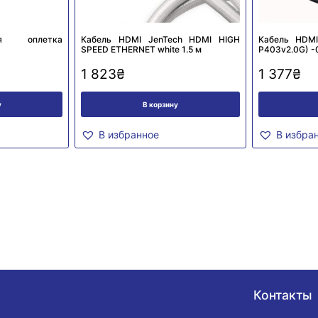
ная оплетка
Кабель HDMI JenTech HDMI HIGH
Кабель HDMI
SPEED ETHERNET white 1.5 м
P403v2.0G) -
1 823
₴
1 377
₴
у
В корзину
В избранное
В избра
Контакты