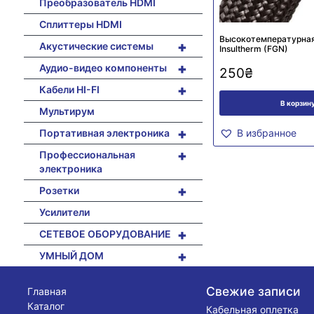
Преобразователь HDMI
Сплиттеры HDMI
Высокотемператур
+
Акустические системы
Insultherm (FGN)
+
Аудио-видео компоненты
250
₴
+
Кабели HI-FI
В корзин
Мультирум
+
Портативная электроника
В избранное
+
Профессиональная
электроника
+
Розетки
Усилители
+
СЕТЕВОЕ ОБОРУДОВАНИЕ
+
УМНЫЙ ДОМ
Свежие записи
Главная
Каталог
Кабельная оплетка