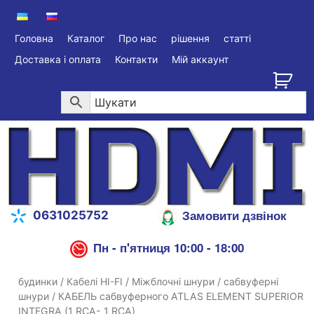
Головна
Каталог
Про нас
рішення
статті
Доставка і оплата
Контакти
Мій аккаунт
Замовити дзвінок
0631025752
Пн - п'ятниця 10:00 - 18:00
будинки
/
Кабелі HI-FI
/
Міжблочні шнури
/
сабвуферні
шнури
/ КАБЕЛЬ сабвуферного ATLAS ELEMENT SUPERIOR
INTEGRA (1 RCA- 1 RCA)