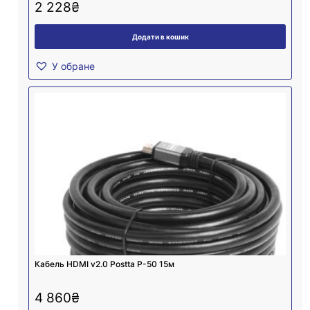
2 228
₴
Додати в кошик
У обране
Кабель HDMI v2.0 Postta P-50 15м
4 860
₴