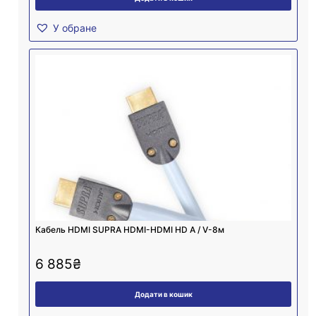
У обране
Кабель HDMI SUPRA HDMI-HDMI HD A / V-8м
6 885
₴
Додати в кошик