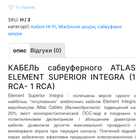
ELEMENT
У обране
SUPERIOR
INTEGRA
(1
SKU:
Н / З
RCA-
категорії:
,
,
Кабелі HI-FI
Міжблочні шнури
сабвуферні
1
RCA)
шнури
кількість
опис
Відгуки (0)
КАБЕЛЬ сабвуферного ATLAS
ELEMENT SUPERIOR INTEGRA (1
RCA- 1 RCA)
Element Superior Integra - поліпшена версія одного з
найбільш “титулованих” міжблочних кабелів Element Integra
виробництва Atlas Cables (Великобританія). підвищений на
20% зміст монокристаллической OCC-міді в поєднанні з
поліетиленовим діелектриком і збільшеним діаметром
кабелю дозволили досягти максимальної провідності і
мінімізувати втрати при передачі сигналу. Плетений мідний
екран забезпечує ефективне придушення електромагнітних і