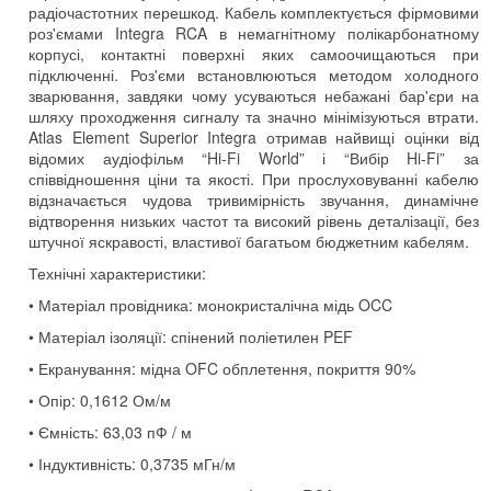
радіочастотних перешкод. Кабель комплектується фірмовими
роз'ємами Integra RCA в немагнітному полікарбонатному
корпусі, контактні поверхні яких самоочищаються при
підключенні. Роз'єми встановлюються методом холодного
зварювання, завдяки чому усуваються небажані бар'єри на
шляху проходження сигналу та значно мінімізуються втрати.
Atlas Element Superior Integra отримав найвищі оцінки від
відомих аудіофільм “Hi-Fi World” і “Вибір Hi-Fi” за
співвідношення ціни та якості. При прослуховуванні кабелю
відзначається чудова тривимірність звучання, динамічне
відтворення низьких частот та високий рівень деталізації, без
штучної яскравості, властивої багатьом бюджетним кабелям.
Технічні характеристики:
• Матеріал провідника: монокристалічна мідь OCC
• Матеріал ізоляції: спінений поліетилен PEF
• Екранування: мідна OFC обплетення, покриття 90%
• Опір: 0,1612 Ом/м
• Ємність: 63,03 пФ / м
• Індуктивність: 0,3735 мГн/м