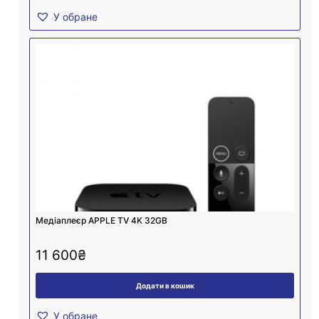
У обране
Медіаплеєр APPLE TV 4K 32GB
11 600
₴
Додати в кошик
У обране