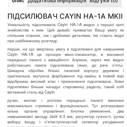
опис
Додаткова інформація
Відгуки (0)
ПІДСИЛЮВАЧ CAYIN HA-1A MKII
Унікальність підсилювача Cayin HA-1A видно з першої миті
знайомства з ним. Цей девайс привертає Вашу увагу як
спільним планом, так і дрібними деталями, які стають видні
при найближчому розгляді.
перше, на що звертаєш увагу в підсилювачі для навушників
Cayin HA-1A це прозоре вікно-ілюмінатор, в масивної
передньої панелі з авіаційного Алуміне, через яке видно
работаюших лампи підсилювача (яких, до речі, п'ять).
Шикарна обробка бічних панелей корпусу деревом і
оригінальна, матуюча фарбування під камінь в повній мірі
відображає високий клас і призначення підсилювача. Зовні
підсилювач більше нагадує старовинну радіолу, такий собі
вінтажний стиль від Cayin.
ручки, кнопки і роз'єми передньої панелі виконані
максимально стримано і функціонально. Тут розташовані
кілька органів управління: Кнопка увімкнення, два
навушникової виходу Jack 6.3 мм, регулятор гучності, ручка
вибору входу і п'ятиступінчастий селектор узгодження
імпедансу навушників і підсилювача.