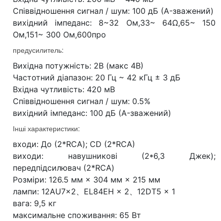
Співвідношення сигнал / шум: 100 дБ (A-зважений)
вихідний імпеданс: 8~32 Ом,33~ 64Ω,65~ 150
Ом,151~ 300 Ом,600про
предусилитель:
Вихідна потужність: 2В (макс 4В)
Частотний діапазон: 20 Гц ~ 42 кГц ± 3 дБ
Вхідна чутливість: 420 мВ
Співвідношення сигнал / шум: 0.5%
вихідний імпеданс: 100 дБ (A-зважений)
Інші характеристики:
входи: До (2*RCA); CD (2*RCA)
виходи: навушникові (2*6,3 Джек);
передпідсилювач (2*RCA)
Розміри: 126.5 мм × 304 мм × 215 мм
лампи: 12AU7×2、EL84EH × 2、12DT5 × 1
вага: 9,5 кг
максимальне споживання: 65 Вт