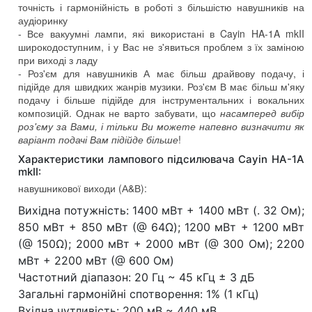
точність і гармонійність в роботі з більшістю навушників на
аудіоринку
- Все вакуумні лампи, які використані в Cayin HA-1A mkII
широкодоступним, і у Вас не з'явиться проблем з їх заміною
при виході з ладу
- Роз'єм для навушників А має більш драйвову подачу, і
підійде для швидких жанрів музики. Роз'єм В має більш м'яку
подачу і більше підійде для інструментальних і вокальних
композицій. Однак не варто забувати, що
насамперед вибір
роз'єму за Вами, і тільки Ви можете напевно визначити як
варіант подачі Вам підійде більше
!
Характеристики лампового підсилювача Cayin HA-1A
mkII:
навушникової виходи (А&В):
Вихідна потужність: 1400 мВт + 1400 мВт (. 32 Ом);
850 мВт + 850 мВт (@ 64Ω); 1200 мВт + 1200 мВт
(@ 150Ω); 2000 мВт + 2000 мВт (@ 300 Ом); 2200
мВт + 2200 мВт (@ 600 Ом)
Частотний діапазон: 20 Гц ~ 45 кГц ± 3 дБ
Загальні гармонійні спотворення: 1% (1 кГц)
Вхідна чутливість: 200 мВ ~ 440 мВ