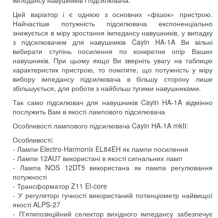
Цей варіатор і є однією з основних «фішок» пристрою.
Найчастіше потужність підсилювача експоненціально
знижується в міру зростання імпедансу навушників, у випадку
з підсилювачем для навушників Cayin HA-1A Ви вільні
вибирати ступінь посилення по конкретне опір Ваших
навушників. При цьому якщо Ви зверніть увагу на таблицю
характеристик пристрою, то помітите, що потужність у міру
вибору імпедансу підсилювача в більшу сторону лише
збільшується, для роботи з найбільш тугими навушниками.
Так само підсилювач для навушників Cayin HA-1A відмінно
послужить Вам в якості лампового підсилювача
Особливості лампового підсилювача Cayin HA-1A mkII:
Особливості:
- Лампи Electro-Harmonix EL84EH як лампи посилення
- Лампи 12AU7 використані в якості сигнальних ламп
- Лампа NOS 12DT5 використана як лампа регулювання
потужності
- Трансформатор Z11 El-core
- У регуляторі гучності використаний потенціометр найвищої
якості ALPS-27
- П'ятипозиційний селектор вихідного імпедансу забезпечує