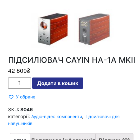
ПІДСИЛЮВАЧ CAYIN HA-1A MKII
42 800
₴
ПІДСИЛЮВАЧ
Додати в кошик
CAYIN
HA-
1A
У обране
MKII
кількість
SKU:
8046
категорії:
,
Аудіо-відео компоненти
Підсилювачі для
навушників