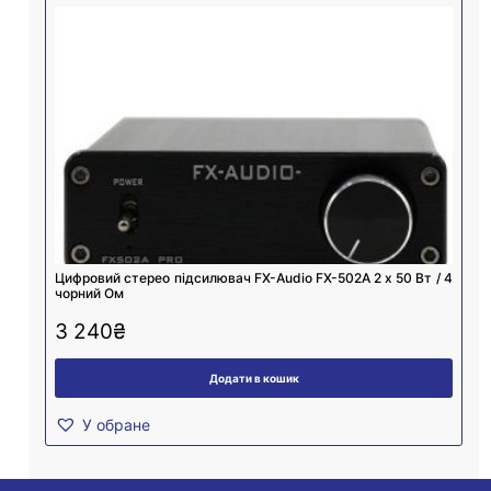
Цифровий стерео підсилювач FX-Audio FX-502A 2 х 50 Вт / 4
чорний Ом
3 240
₴
Додати в кошик
У обране