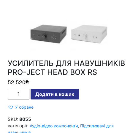
УСИЛИТЕЛЬ ДЛЯ НАВУШНИКІВ
PRO-JECT HEAD BOX RS
52 520
₴
УСИЛИТЕЛЬ
Додати в кошик
ДЛЯ
НАВУШНИКІВ
PRO-
У обране
JECT
HEAD
BOX
SKU:
8055
RS
категорії:
,
Аудіо-відео компоненти
Підсилювачі для
кількість
навушників