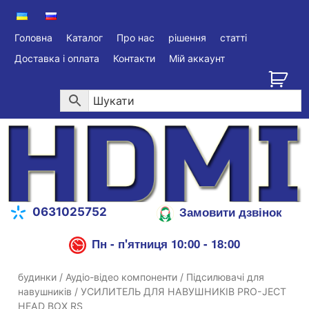
Головна
Каталог
Про нас
рішення
статті
Доставка і оплата
Контакти
Мій аккаунт
Замовити дзвінок
0631025752
Пн - п'ятниця 10:00 - 18:00
будинки
/
Аудіо-відео компоненти
/
Підсилювачі для
навушників
/ УСИЛИТЕЛЬ ДЛЯ НАВУШНИКІВ PRO-JECT
HEAD BOX RS