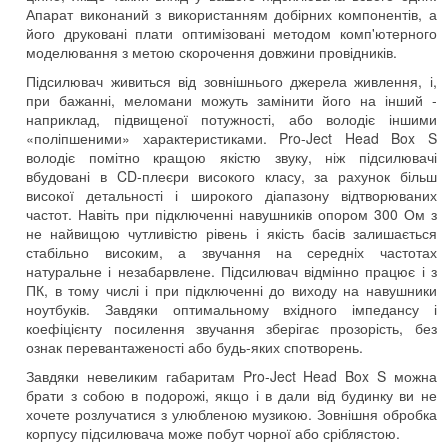
Апарат виконаний з використанням добірних компонентів, а
його друковані плати оптимізовані методом комп'ютерного
моделювання з метою скорочення довжини провідників.
Підсилювач живиться від зовнішнього джерела живлення, і,
при бажанні, меломани можуть замінити його на інший -
наприклад, підвищеної потужності, або володіє іншими
«поліпшеними» характеристиками. Pro-Ject Head Box S
володіє помітно кращою якістю звуку, ніж підсилювачі
вбудовані в CD-плеєри високого класу, за рахунок більш
високої детальності і широкого діапазону відтворюваних
частот. Навіть при підключенні навушників опором 300 Ом з
не найвищою чутливістю рівень і якість басів залишається
стабільно високим, а звучання на середніх частотах
натуральне і незабарвлене. Підсилювач відмінно працює і з
ПК, в тому числі і при підключенні до виходу на навушники
ноутбуків. Завдяки оптимальному вхідного імпедансу і
коефіцієнту посилення звучання зберігає прозорість, без
ознак перевантаженості або будь-яких спотворень.
Завдяки невеликим габаритам Pro-Ject Head Box S можна
брати з собою в подорожі, якщо і в дали від будинку ви не
хочете розлучатися з улюбленою музикою. Зовнішня обробка
корпусу підсилювача може побут чорної або сріблястою.