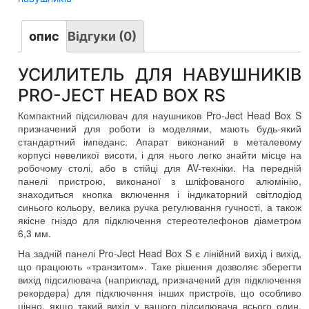
опис
Відгуки (0)
УСИЛИТЕЛЬ ДЛЯ НАВУШНИКІВ
PRO-JECT HEAD BOX RS
Компактний підсилювач для наушников Pro-Ject Head Box S
призначений для роботи із моделями, мають будь-який
стандартний імпеданс. Апарат виконаний в металевому
корпусі невеликої висоти, і для нього легко знайти місце на
робочому столі, або в стійці для AV-техніки. На передній
панелі пристрою, виконаної з шліфованого алюмінію,
знаходиться кнопка включення і індикаторний світлодіод
синього кольору, велика ручка регулювання гучності, а також
якісне гніздо для підключення стереотелефонов діаметром
6,3 мм.
На задній панелі Pro-Ject Head Box S є лінійний вихід і вихід,
що працюють «транзитом». Таке рішення дозволяє зберегти
вихід підсилювача (наприклад, призначений для підключення
рекордера) для підключення інших пристроїв, що особливо
цінно, якщо такий вихід у вашого підсилювача всього один.