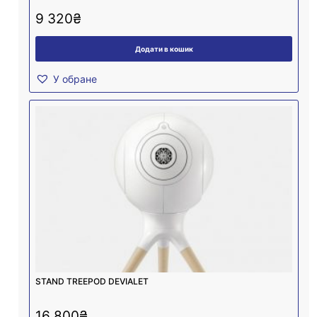
9 320
₴
Додати в кошик
У обране
STAND TREEPOD DEVIALET
16 800
₴